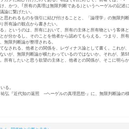
付け、かつ、｢所有の真理は無限判断である｣というヘーゲルの記述
議論に繋げたい。
と思われるものを強引に結び付けることと、「論理学」の無限判
り所有論の観点から書きたい。
る」というのは、所有において、所有の主体と所有物という客体
とが分かるし、そのことを他者から認めてもらえる。つまり、所
、無限判断論が整理される。
てなされる、他者との関係を、レヴィナス論として書く。これが、
ないが、無限判断論が横たわっているのではないか。それが、第5
。所有したいと思う欲望の主体と、他者との関係が、そこに明らか
ている。
、山口祐弘『近代知の返照 –ヘーゲルの真理思想-』に、無限判断論の