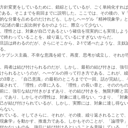
針変更をしているために、錯綜としているが、ごく単純化すれば、まず
ある。そこまでを前回までに説明した。ここでは、その後の、V「理性」
的な分量を占めるのだけれども、しかしヘーゲル『精神現象学』と
の記述の量に反比例するかのように、際立って少ない。
、理性とは、対象が自己であるという確信を現実的にも実現しよ
で終わっていることを、繰り返しているにすぎないからだ。
旦話は終わるのだが、さらにそこから、2-1で述べたような、主奴
る。
、スケプシス主義、不幸な意識を経て、再度、思考が成立し、それが
、両者は結び付けられるのだが、しかし、最初の結び付きは、強
けられるというのが、ヘーゲルの持って行き方である。これが、
の3章と、「自己意識」の最初のところまでで一回、話が完結し、
返されて、「理性」の章に入る。「理性」の長い章と、そののち
前に、強引な結び付きがまずあり、その結び付きを、無限判断と
」であり、しかしその理性は、対象に達し得ない。つまり、「対
己が結び付けられているが、しかし、実際には、対象に達し得な
らない。
れている。そしてさらに、それが、その後、繰り返されることで
現象学』を動かす、推進力である。しかもそのことが、「論理学
付かないものを、強引に結び付けるということを意味している。