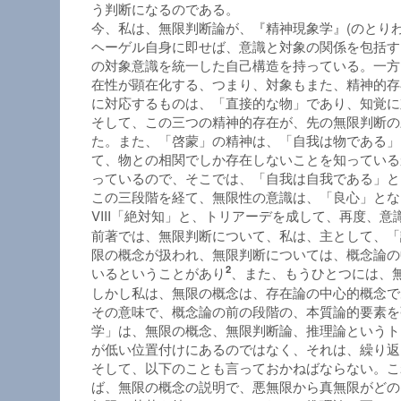
う判断になるのである。
今、私は、無限判断論が、『精神現象学』(のとり
ヘーゲル自身に即せば、意識と対象の関係を包括す
の対象意識を統一した自己構造を持っている。一方
在性が顕在化する、つまり、対象もまた、精神的存
に対応するものは、「直接的な物」であり、知覚に
そして、この三つの精神的存在が、先の無限判断の
た。また、「啓蒙」の精神は、「自我は物である」
て、物との相関でしか存在しないことを知っている
っているので、そこでは、「自我は自我である」と
この三段階を経て、無限性の意識は、「良心」とな
VIII「絶対知」と、トリアーデを成して、再度、
前著では、無限判断について、私は、主として、「
限の概念が扱われ、無限判断については、概念論の
2
いるということがあり
、また、もうひとつには、
しかし私は、無限の概念は、存在論の中心的概念で
その意味で、概念論の前の段階の、本質論的要素を
学」は、無限の概念、無限判断論、推理論というト
が低い位置付けにあるのではなく、それは、繰り返
そして、以下のことも言っておかねばならない。こ
ば、無限の概念の説明で、悪無限から真無限がどの