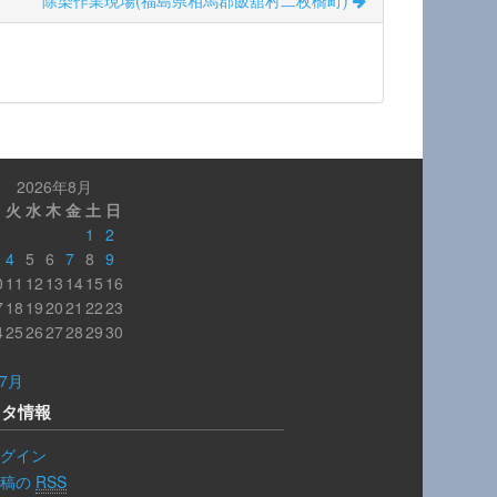
除染作業現場(福島県相馬郡飯舘村二枚橋町)
2026年8月
月
火
水
木
金
土
日
1
2
4
5
6
7
8
9
0
11
12
13
14
15
16
7
18
19
20
21
22
23
4
25
26
27
28
29
30
1
 7月
メタ情報
グイン
投稿の
RSS