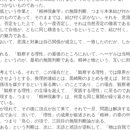
つかないものであった。
底という作業と、『精神現象学』の無限判断、つまり本来結び付
のものであって、そのままでは、結び付く訳がない。それを、意
、否定をした上で、もう一度否定し、それは当然否定の徹底であ
して自他が、ともに同じ構造をしているということで、結び付く
の魅力である。
おいて、意識と対象は自己関係が成立して、一致したのだが、し
れる、「観察する理性」の最後のところにおいて、ヘーゲルは当
」というのが、最初の無限判断である。精神と物という、互いに
考えている。それで、この場合だと、「観察する理性」では限界
させようとする。推理的連結とは、黒崎剛のまとめを使えば、対
係項を媒介するという振る舞い」のことであり、この場合、観察
「観察する理性」の立場を超えて、「実践する理性」に至るので
現する。つまり、『精神現象学』は、何度も同じ展開が繰り返さ
ている。
が現れて、その後に頂点が出て来て、それで一旦、問題は解決す
点であり、次いで、「理性」の成果が叙述される「精神」の章の
、つまり「良心」の項で、三回目の無限判断論がある。
ある」という判断は、次に、主語と述語が逆転して、「物は自我