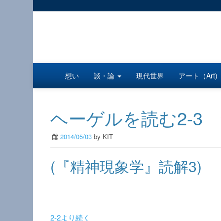
想い
談・論
現代世界
アート（Art)
ヘーゲルを読む2-3
2014/05/03
by KIT
(『精神現象学』読解3)
2-2より続く