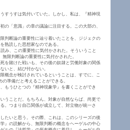
、うすうすは気付いていた。しかし、私は、『精神現
最初の「意識」の章の議論に注目する。この大部の、
無限判断論の重要性に辿り着いたことを、ジジェクの
半を熟読した思想家なのである。
を読み、この重要性に気付かされた。そういうこと
、無限判断論の重要性に気付かされた。
生死を賭けた戦いも、その後の奴隷と労働対象の関係
けないと、結び付かない。
無限概念が検討されているということは、すでに、こ
めの準備だと考えることができる。
も、もうひとつの『精神現象学』を書くことができ
ということだ。もちろん、対象が自然ならば、尚更で
ある。つまり自己関係が成立して、対立物が統一さ
開したいと思う。その際、これは、このシリーズの後
象学』の読解から、無限判断の概念をヘーゲルの中心
ーゲルの『法哲学』の所有概念に着目し、ヘーゲル自