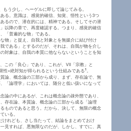
に、もう少し、ヘーゲルに即して論じてみる。
ある。意識は、感覚的確信、知覚、悟性という3つ
であるので、潜在的には、精神である。そしてその潜
性」以降の章で、再度確認する。つまり、感覚的確信
は、「普遍的な物」である。
的な物」と捉え、自我と対象とを無媒介に結び付け
自我である」とするのだが、それは、自我が物を介し
その対象は、自我の本質に他ならないということを知
、この「良心」であり、これが、VII「宗教」と
1
無限性=絶対知が得られるという仕組みである
。
本質論、概念論の三部から成り、まず、存在論で、無
が、「論理学」においては、随分と低い扱いになって
概念論の中にあるが、これは概念論の疎外態であり、
と、存在論、本質論、概念論の三部から成る「論理
たるものであると思う。だから、決して、無限の概念
っている。
のだけれども、さし当たって、結論をまとめておけ
、一見すれば、悪無限なのだが、しかし、すでに、真