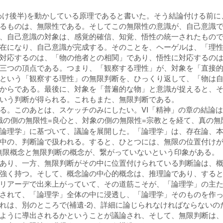
わけ後半)を動かしている原理であると書いた。そう結論付ける前
るものは、無限性である。そしてこの無限性の意識が、自己意識で
、自己意識の対象は、感覚的確信、知覚、悟性の統一されたもの
在になり、自己意識が完成する。そのことを、ヘーゲルは、「理
対応するのは、「物の他者との相関」であり、悟性に対応するの
三つの頂点である。つまり、「観察する理性」が、対象を「直接
という「観察する理性」の無限判断を、ひっくり返して、「物は
からである。最後に、対象を「普遍的な物」と意識が捉えると、
いう判断が得られる。これもまた、無限判断である。
る。このあとは、スケッチのみにしたい。VI「精神」の章の結論は
意識の側の無限性=良心と、対象の側の無限性=宗教とを経て、真の
論理学」に基づいて、議論を展開した。「論理学」は、存在論、
中の、判断論で扱われる。すると、ひとつには、無限の位置付け
無限概念と無限判断の概念が、繋がっていないという印象がある。
あり、一方、無限判断がその中に位置付けられている判断論は、
強く持つ。そして、概念論の中心的概念は、推理論であり、する
リアーデで出来上がっていて、その道筋こそが、「論理学」の主
されて、「論理学」全体の中に浸透し、「論理学」そのものを作
れは、別のところで(補遺-2)、詳細に論じられなければならない
ように導出されるかということが議論され、そして、無限判断は