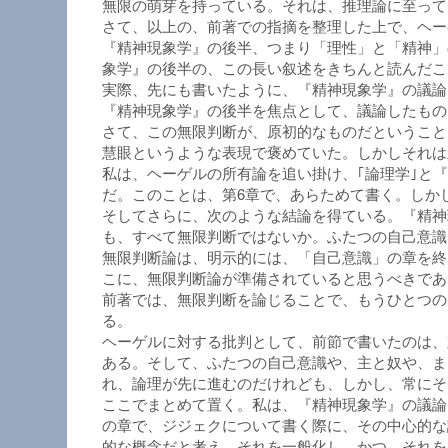
無限の萌芽を持っている。それは、推理論に至って
さて、以上の、前著での指摘を整理した上で、ヘー
『精神現象学』の後半、つまり「理性」と「精神」
象学』の後半の、この長い叙述をきちんと読んだこ
実際、先にも書いたように、『精神現象学』の議論
『精神現象学』の後半を焦点として、議論したもの
さて、この無限判断が、原初的なものだということ
慧眼というような表現で褒めていた。しかしそれは
私は、ヘーゲルの所有論を追い掛け、｢論理学｣と
だ。このことは、第6章で、あらためて書く。しか
そしてさらに、次のような結論を得ている。『精神
も、すべて無限判断ではないか。ふたつの自己意識
無限判断論は、明示的には、「自己意識」の章を終
こに、無限判断論が準備されていると思うべきであ
前著では、無限判断を論じることで、もうひとつの
る。
ヘーゲルに対する批判として、前節で書いたのは、
ある。そして、ふたつの自己意識や、主と奴や、ま
れ、論理が先に進むのだけれども、しかし、常にそ
ここでまとめて置く。私は、『精神現象学』の議論
の章で、ジジェクについて書く際に、その中心的な
的な概念だと考え、それを一般化し、かつ、それを