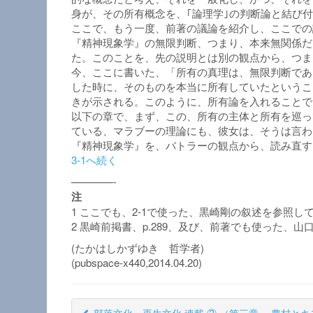
身が、その所有概念を、｢論理学｣の判断論と結び
ここで、もう一度、前著の議論を紹介し、ここでの
『精神現象学』の無限判断、つまり、本来無関係だ
た。このことを、先の説明とは別の観点から、つま
今、ここに書いた、「所有の真理は、無限判断であ
した時に、そのものを本当に所有していたというこ
きが示される。このように、所有論を入れることで
以下の章で、まず、この、所有の主体と所有を巡っ
ている、マラブーの理論にも、彼女は、そうは言わ
『精神現象学』を、バトラーの観点から、読み直す
3-1へ続く
————-
注
1 ここでも、2-1で使った、黒崎剛の叙述を参照し
2 黒崎前掲書、p.289、及び、前著でも使った
(たかはしかずゆき 哲学者)
(pubspace-x440,2014.04.20)