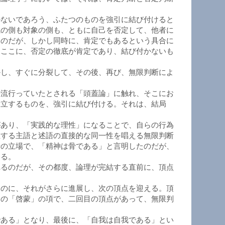
かないであろう、ふたつのものを強引に結び付けると
識の側も対象の側も、ともに自己を否定して、他者に
るのだが、しかし同時に、肯定でもあるという具合に
。ここに、否定の徹底が肯定であり、結び付かないも
かし、すぐに分裂して、その後、再び、無限判断によ
時流行っていたとされる「頭蓋論」に触れ、そこにお
対立するものを、強引に結び付ける。それは、結局
があり、「実践的な理性」になることで、自らの行為
立する主語と述語の直接的な同一性を唱える無限判断
者の立場で、「精神は骨である」と言明したのだが、
ある。
れるのだが、その都度、論理が完結する直前に、頂点
るのに、それがさらに進展し、次の頂点を迎える。頂
中の「啓蒙」の項で、二回目の頂点があって、無限判
である」となり、最後に、「自我は自我である」とい