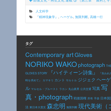
部落文化・再生文化 連載 ③ （第三章 農村と
人文科学
『精神現象学』
,
ヘーゲル
,
無限判断
,
高橋一行
タグ
Contemporary art
Gloves
NORIKO WAKO
photograph
TH
『ハイティーン詩集』
GLOVES STORY
『失われ
ヘーゲ
ジジェク
カント
カマキリ
時を求めて』
サルトル
写
ル
写真
公共交通
マルセル・プルースト
ラカン
丸山眞男
真・photograph
日本国
戦後国権
手袋
所有
森忠明
現代美術（
法
東日本大震災
無限判断