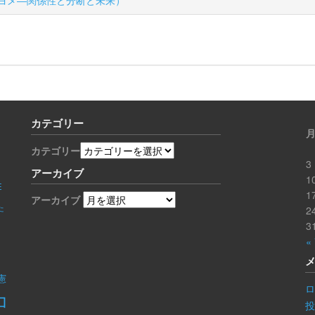
キヨメ―関係性と分断と未来）
カテゴリー
カテゴリー
3
アーカイブ
1
E
1
アーカイブ
た
2
3
«
憲
ロ
コ