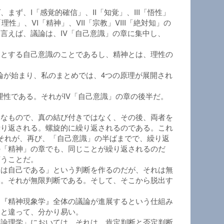
、I「感覚的確信」、II「知覚」、III「悟性」
、VI「精神」、VII「宗教」VIII「絶対知」の
言えば、議論は、IV「自己意識」の章に集中し、
うとする自己意識のことであるし、精神とは、理性の
論が始まり、私のまとめでは、4つの原理が展開され
理性である。それがIV「自己意識」の章の後半だ。
引なもので、真の結び付きではなく、その後、両者を
繰り返される。螺旋的に繰り返されるのである。これ
それが、再び、「自己意識」の半ばまでで、繰り返
の「精神」の章でも、同じことが繰り返されるのだ
言うことだ。
象は自己である」という判断を作るのだが、それは無
い。それが無限判断である。そして、そこから脱出す
、『精神現象学』全体の議論が進展するという仕組み
」と違って、分かり易い。
「論理学」においては、それは、肯定判断と否定判断