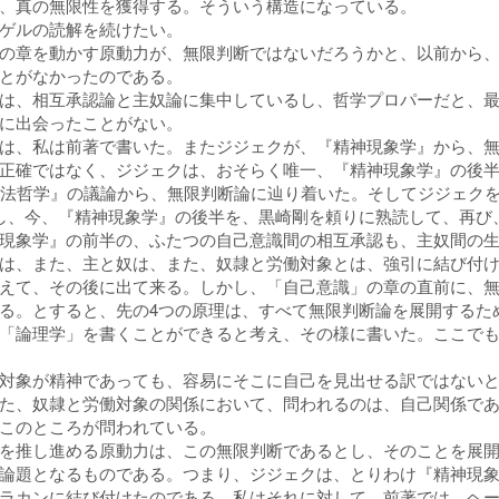
、真の無限性を獲得する。そういう構造になっている。
ゲルの読解を続けたい。
の章を動かす原動力が、無限判断ではないだろうかと、以前から
とがなかったのである。
は、相互承認論と主奴論に集中しているし、哲学プロパーだと、
に出会ったことがない。
は、私は前著で書いた。またジジェクが、『精神現象学』から、
正確ではなく、ジジェクは、おそらく唯一、『精神現象学』の後
『法哲学』の議論から、無限判断論に辿り着いた。そしてジジェク
し、今、『精神現象学』の後半を、黒崎剛を頼りに熟読して、再び
現象学』の前半の、ふたつの自己意識間の相互承認も、主奴間の
は、また、主と奴は、また、奴隷と労働対象とは、強引に結び付
えて、その後に出て来る。しかし、「自己意識」の章の直前に、
る。とすると、先の4つの原理は、すべて無限判断論を展開するた
「論理学」を書くことができると考え、その様に書いた。ここで
対象が精神であっても、容易にそこに自己を見出せる訳ではない
た、奴隷と労働対象の関係において、問われるのは、自己関係で
このところが問われている。
を推し進める原動力は、この無限判断であるとし、そのことを展
論題となるものである。つまり、ジジェクは、とりわけ『精神現
ラカンに結び付けたのである。私はそれに対して、前著では、ヘ