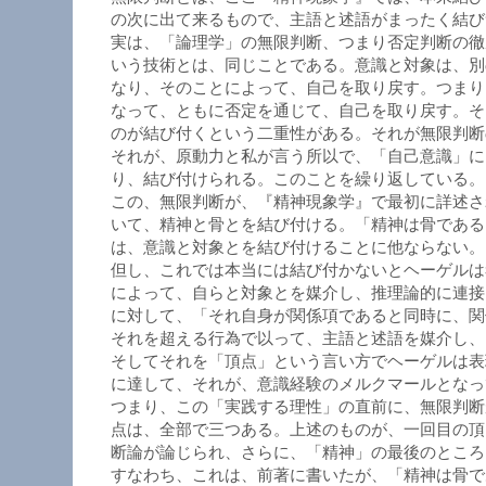
の次に出て来るもので、主語と述語がまったく結び
実は、「論理学」の無限判断、つまり否定判断の徹
いう技術とは、同じことである。意識と対象は、別
なり、そのことによって、自己を取り戻す。つまり
なって、ともに否定を通じて、自己を取り戻す。そ
のが結び付くという二重性がある。それが無限判断
それが、原動力と私が言う所以で、「自己意識」に
り、結び付けられる。このことを繰り返している。
この、無限判断が、『精神現象学』で最初に詳述さ
いて、精神と骨とを結び付ける。「精神は骨である
は、意識と対象とを結び付けることに他ならない。
但し、これでは本当には結び付かないとヘーゲルは
によって、自らと対象とを媒介し、推理論的に連接
に対して、「それ自身が関係項であると同時に、関
それを超える行為で以って、主語と述語を媒介し、
そしてそれを「頂点」という言い方でヘーゲルは表
に達して、それが、意識経験のメルクマールとなっ
つまり、この「実践する理性」の直前に、無限判断
点は、全部で三つある。上述のものが、一回目の頂
断論が論じられ、さらに、「精神」の最後のところ
すなわち、これは、前著に書いたが、「精神は骨で