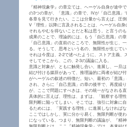
『精神現象学』の章立ては、ヘーゲル自身が途中で方
の3つの章が、「意識」の章で、IVが「自己意識」で
各章を見て行きたい。ここは分量から言えば、圧倒
V「理性」以降に言及されることは、ヘーゲル自身
それもやむを得ないことだと私は思う。と言うのも
成果のことで、理論的には、もう「自己意識」の章
「自己意識」の直前のところで、無限性が生じ、一
る。そうして、思考という名の、無限性が生じてい
それは今度は、2-2で述べたように、ストア主義
そしてそこから、この、2-3の議論に入る。
意識と対象が、ともに触発し合い、進展し、一旦は
結び付ける媒辞があって、推理論的に両者が結び付
がヘーゲルの叙述の特徴だ。短い、最初の「意識」
され、さらに「自己意識」の章の後半で、再度繰り
が、ここで問題にすべきは、その統一がなされる直
具体的に言えば、理性は、まずは、「観察する理性
限判断に陥ってしまい、そこでは、強引に対象に自
るためには、「実践する理性」に進展しなければな
ここではしかし、実に分かり易く、無限判断が使わ
になっている。つまり、無限判断の議論が、『精神
無限判断とは、ここ『精神現象学』では、本来結び