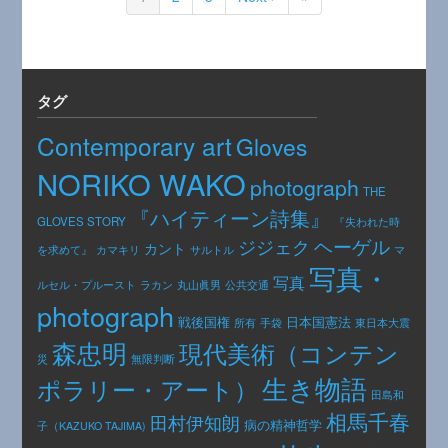
タグ
Contemporary art
Gloves
NORIKO WAKO
photograph
THE
『ハイティーン詩集』
GLOVES STORY
『失われた時
ヘーゲル
ジジェク
カント
カマキリ
を求めて』
サルトル
マ
写真・
写真
公共交通
ルセル・プルースト
ラカン
丸山眞男
photograph
日本国憲法
戦後国権
手袋
東日本大震
所有
森忠明
現代美術（コンテン
災
無限判断
生き物語
ポラリー・アート）
田島和
相馬千春
田村伊知朗
病の精神哲学
子（KAZUKO TAJIMA)