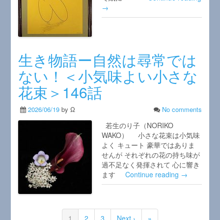
→
生き物語ー自然は尋常では
ない！＜小気味よい小さな
花束＞146話
2026/06/19
by Ω
No comments
若生のり子（NORIKO
WAKO） 小さな花束は小気味
よく キュート 豪華ではありま
せんが それぞれの花の持ち味が
過不足なく発揮されて 心に響き
ます
Continue reading →
1
2
3
Next ›
»