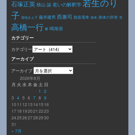
若生のり
石塚正英
老いの解釈学
積山 諭
子
西兼司
藤井建男
路面電車
身体の所有
身体
蒲地きよ子
雪
高橋一行
鳴海游
鬱
カテゴリー
カテゴリー
アーカイブ
アーカイブ
2026年8月
月
火
水
木
金
土
日
1
2
3
4
5
6
7
8
9
10
11
12
13
14
15
16
17
18
19
20
21
22
23
24
25
26
27
28
29
30
31
« 7月