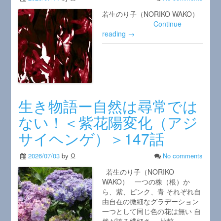
若生のり子（NORIKO WAKO）
Continue
reading →
生き物語ー自然は尋常では
ない！＜紫花陽変化（アジ
サイヘンゲ）＞147話
2026/07/03
by Ω
No comments
若生のり子（NORIKO
WAKO） 一つの株（根）か
ら、紫、ピンク、青 それぞれ自
由自在の微細なグラデーション
一つとして同じ色の花は無い 自