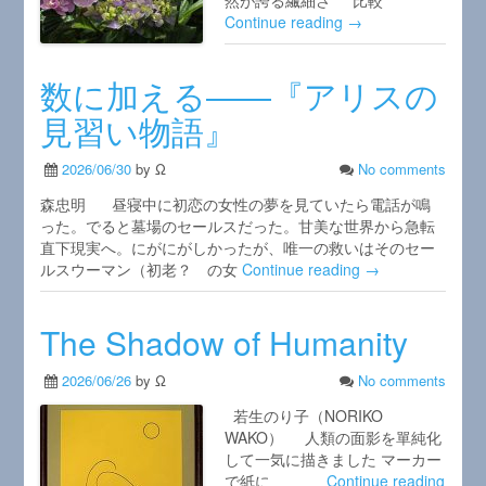
然が誇る繊細さ 比較
Continue reading →
数に加える――『アリスの
見習い物語』
2026/06/30
by Ω
No comments
森忠明 昼寝中に初恋の女性の夢を見ていたら電話が鳴
った。でると墓場のセールスだった。甘美な世界から急転
直下現実へ。にがにがしかったが、唯一の救いはそのセー
ルスウーマン（初老？ の女
Continue reading →
The Shadow of Humanity
2026/06/26
by Ω
No comments
若生のり子（NORIKO
WAKO） 人類の面影を單純化
して一気に描きました マーカー
で紙に
Continue reading