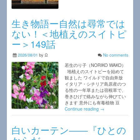
生き物語ー自然は尋常では
ない！＜地植えのスイトピ
ー＞149話
2026/08/01
by Ω
No comments
若生のり子（NORIKO WAKO）
地植えのスイトピーを始めて
観ました ワイルドで自由奔放
イタリア・シチリア島原産のつ
る性の一年草または宿根草で、
巻きひげで絡みながら伸びてい
きます 意外にも有毒植物 豆
Continue reading →
白いカーテン――『ひとの