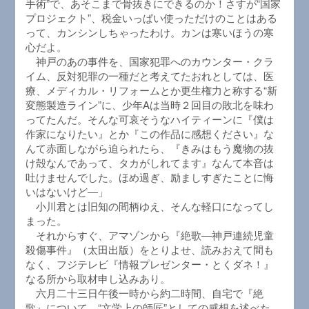
手術”で、あそこまで骨抜きにできるのか！さすが“国家
プロジェクト”、税金いっぱい使っただけのことはある
って、カンシンしちゃったわけ。カンは寒いほうの寒
心だよ。
神戸のあの事件を、国家犯罪へのカウンター・クラ
イム、反対犯罪の一種だと考えてたおれとしては、医
療、メディカル・リフォームとか更生権力と称する“新
変態製造ライン”に、少年Aは当時２回目の敗北を味わ
ってたんだ。そんな可哀そうなハイティーンに『僕は
作家になりたい』とか『この作品に感想ください』な
んて赤面しながら迫られたら、『きみはもう魔物の抜
け殻なんであって、タカがしれてます』なんて本音は
吐けませんでした。ほめ過ぎ、励ましすぎたことに悔
いはないけど―」
小川君とは旧知の間柄ゆえ、そんな軽口になってし
まった。
それからすぐ、アマゾンから『絶歌―神戸連続児童
殺傷事件』（太田出版）をとりよせ、読みおえて間も
なく、フジテレビ『情報プレゼンター・とくダネ！』
なる所から取材申し込みあり。
六月二十三日午後一時から約二時間、自宅で『絶
歌』について、“文学上の師匠”としての感想を述べた。