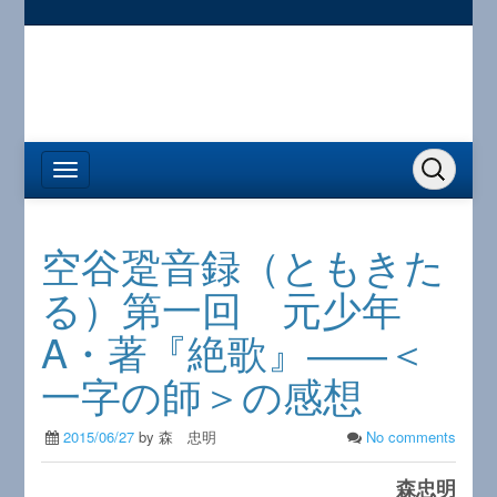
空谷跫音録（ともきた
る）第一回 元少年
A・著『絶歌』――＜
一字の師＞の感想
2015/06/27
by 森 忠明
No comments
森忠明