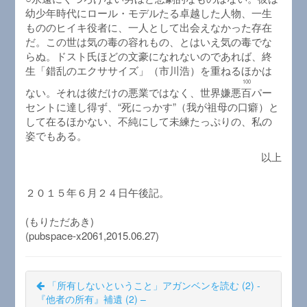
幼少年時代にロール・モデルたる卓越した人物、一生
もののヒイキ役者に、一人として出会えなかった存在
だ。この世は気の毒の容れもの、とはいえ気の毒でな
らぬ。ドスト氏ほどの文豪になれないのであれば、終
生「錯乱のエクササイズ」（市川浩）を重ねるほかは
100
ない。それは彼だけの悪業ではなく、世界嫌悪
百
パー
セントに達し得ず、“死にっかす”（我が祖母の口癖）と
して在るほかない、不純にして未練たっぷりの、私の
姿でもある。
以上
２０１５年６月２４日午後記。
(もりただあき)
(pubspace-x2061,2015.06.27)
「所有しないということ」アガンベンを読む (2) -
『他者の所有』補遺 (2) –