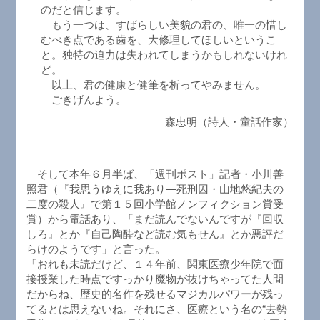
のだと信じます。
もう一つは、すばらしい美貌の君の、唯一の惜し
むべき点である歯を、大修理してほしいというこ
と。独特の迫力は失われてしまうかもしれないけれ
ど。
以上、君の健康と健筆を析ってやみません。
ごきげんよう。
森忠明（詩人・童話作家）
そして本年６月半ば、「週刊ポスト」記者・小川善
照君（『我思うゆえに我あり―死刑囚・山地悠紀夫の
二度の殺人』で第１５回小学館ノンフィクション賞受
賞）から電話あり、「まだ読んでないんですが『回収
しろ』とか『自己陶酔など読む気もせん』とか悪評だ
らけのようです」と言った。
「おれも未読だけど、１４年前、関東医療少年院で面
接授業した時点ですっかり魔物が抜けちゃってた人間
だからね、歴史的名作を残せるマジカルパワーが残っ
てるとは思えないね。それにさ、医療という名の“去勢