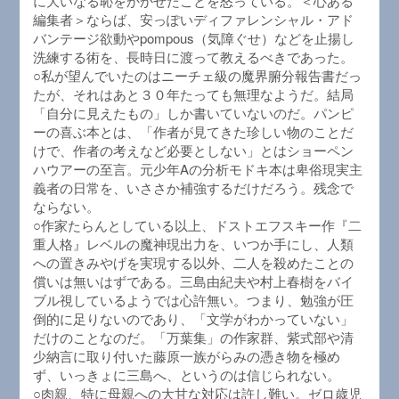
に大いなる恥をかかせたことを怒っている。＜心ある
編集者＞ならば、安っぽいディファレンシャル・アド
バンテージ欲動やpompous（気障ぐせ）などを止揚し
洗練する術を、長時日に渡って教えるべきであった。
○私が望んでいたのはニーチェ級の魔界腑分報告書だっ
たが、それはあと３０年たっても無理なようだ。結局
「自分に見えたもの」しか書いていないのだ。パンピ
ーの喜ぶ本とは、「作者が見てきた珍しい物のことだ
けで、作者の考えなど必要としない」とはショーペン
ハウアーの至言。元少年Aの分析モドキ本は卑俗現実主
義者の日常を、いささか補強するだけだろう。残念で
ならない。
○作家たらんとしている以上、ドストエフスキー作『二
重人格』レベルの魔神現出力を、いつか手にし、人類
への置きみやげを実現する以外、二人を殺めたことの
償いは無いはずである。三島由紀夫や村上春樹をバイ
ブル視しているようでは心許無い。つまり、勉強が圧
倒的に足りないのであり、「文学がわかっていない」
だけのことなのだ。「万葉集」の作家群、紫式部や清
少納言に取り付いた藤原一族がらみの憑き物を極め
ず、いっきょに三島へ、というのは信じられない。
○肉親、特に母親への大甘な対応は許し難い。ゼロ歳児