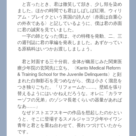
と言ったとき、君は微笑して頷き、少し頬を染め
ました。ほかの時間でも君はしばしば紅潮。ウィリ
アム・ブレイクという英国の詩人が〈赤面は自重心
の外衣である〉と記しているように、僕は君の赤面
に君の誠実を見ていました。
一字の師となった僕は、その特権を発動、二、三
の週刊誌に君の掌編を発表しました。あずかってい
る原稿科はいつかお渡ししましょう。
君と対面する三十分前。全体が幽居じみた関東医
療少年院の玄関先に立ち、〈Kanto Medical Reform
& Training School for the Juvenile Delinquents〉と刻
まれた白御影石を見つめながら、僕は小さく溜息を
つき独りごちた。「リフォームか……。壁紙を張り
替えるようにはいかねえだろうな。オレに「カラマ
ーゾフの兄弟」のゾシマ長老くらいの器量があれば
なあ……」
なぜドストエフスキーの作品を想起したのかとい
うと、そこに登場するスメルジャコフ少年やイワン
青年と君とを重ね台わせて、畏れつづけていたから
です。