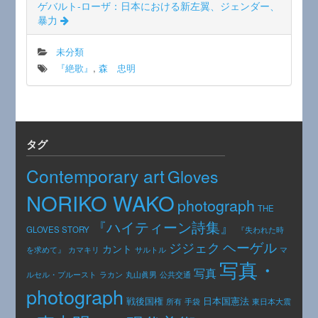
ゲバルト-ローザ：日本における新左翼、ジェンダー、
暴力
未分類
『絶歌』
,
森 忠明
タグ
Contemporary art
Gloves
NORIKO WAKO
photograph
THE
『ハイティーン詩集』
GLOVES STORY
『失われた時
ヘーゲル
ジジェク
カント
カマキリ
を求めて』
サルトル
マ
写真・
写真
公共交通
ルセル・プルースト
ラカン
丸山眞男
photograph
日本国憲法
戦後国権
手袋
東日本大震
所有