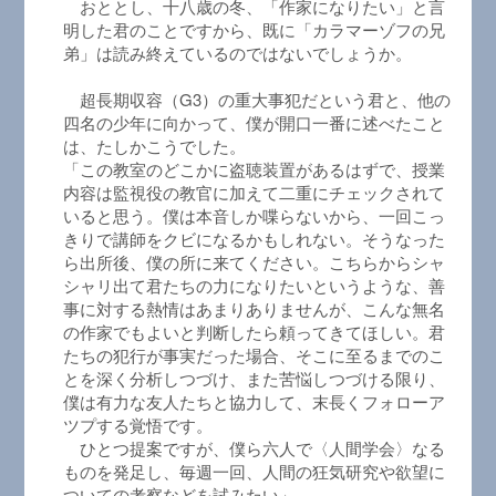
おととし、十八歳の冬、「作家になりたい」と言
明した君のことですから、既に「カラマーゾフの兄
弟」は読み終えているのではないでしょうか。
超長期収容（G3）の重大事犯だという君と、他の
四名の少年に向かって、僕が開口一番に述べたこと
は、たしかこうでした。
「この教室のどこかに盗聴装置があるはずで、授業
内容は監視役の教官に加えて二重にチェックされて
いると思う。僕は本音しか喋らないから、一回こっ
きりで講師をクビになるかもしれない。そうなった
ら出所後、僕の所に来てください。こちらからシャ
シャリ出て君たちの力になりたいというような、善
事に対する熱情はあまりありませんが、こんな無名
の作家でもよいと判断したら頼ってきてほしい。君
たちの犯行が事実だった場合、そこに至るまでのこ
とを深く分析しつづけ、また苦悩しつづける限り、
僕は有力な友人たちと協力して、末長くフォローア
ツプする覚悟です。
ひとつ提案ですが、僕ら六人で〈人間学会〉なる
ものを発足し、毎週一回、人間の狂気研究や欲望に
ついての考察などを試みたい」