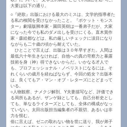
大要は以下の通り。
○『絶歌』出版における最大のミスは、文学的指導者た
る私の検閲を受けなかったこと。『ポケット・モンス
ター』劇場版脚本家・園田英樹は一番弟子だが、大家
になった今でも私のダメ出しを受けにくる。直木賞作
家・森絵都などは、私の厳しいチェックに涙目になり
ながらも二十歳の頃から耐えていた。
ひとことで言えば、出版は３０年早すぎた。人間は
最低六十年生きなければ、自他への真の苛察力と暴露
技術を身（神）得できないからだ。いかなる才人で
も、プロフェッショナル・ノベリストになるには、そ
れくらいの歳月を経ねばならず、今回の処女？出版本
は、良くてもア・マン・オブ・レターズにとどまって
いる。
○人物観察、ナメクジ解剖、Y夫妻描写など、評価でき
る局所もあるが、ザンゲ録としても、自己分析史とし
ても、単なるライターズとしても、全体の構成がなっ
ていない。太田出版担当編集者の不親切、あるいは非
力を恨む。
俗に言えば、ゼニの取れない物を世に送り、我が弟子