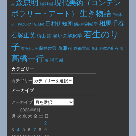
森忠明
現代美術（コンテン
災
無限判断
生き物語
ポラリー・アート）
田島和
相馬千春
田村伊知朗
病の精神哲学
子（KAZUKO TAJIMA)
若生のり
石塚正英
老いの解釈学
積山 諭
子
西兼司
藤井建男
路面電車
身体の所有
身体
蒲地きよ子
雪
高橋一行
鳴海游
鬱
カテゴリー
カテゴリー
アーカイブ
アーカイブ
2026年8月
月
火
水
木
金
土
日
1
2
3
4
5
6
7
8
9
10
11
12
13
14
15
16