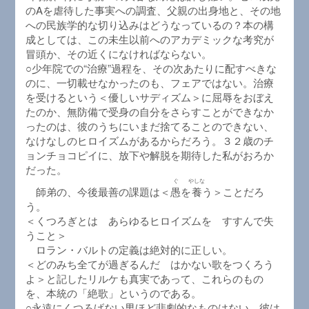
のAを虐待した事実への調査、父親の出身地と、その地
への民族学的な切り込みはどうなっているの？本の構
成としては、この未生以前へのアカデミックな考究が
冒頭か、その近くになければならない。
○少年院での“治療”過程を、その次あたりに配すべきな
のに、一切載せなかったのも、フェアではない。治療
を受けるという＜優しいサディズム＞に屈辱をおぼえ
たのか、無防備で受身の自分をさらすことができなか
ったのは、彼のうちにいまだ捨てることのできない、
なけなしのヒロイズムがあるからだろう。３２歳のチ
ョンチョコピイに、放下や解脱を期待した私がおろか
だった。
ぐ
やしな
師弟の、今後最善の課題は＜
愚
を
養
う＞ことだろ
う。
＜くつろぎとは あらゆるヒロイズムを すすんで失
うこと＞
ロラン・バルトの定義は絶対的に正しい。
＜どのみち全てが過ぎるんだ はかない歌をつくろう
よ＞と記したリルケも真実であって、これらのもの
を、本統の「絶歌」というのである。
○永遠にくつろげない男ほど悲劇的なものはない。彼は