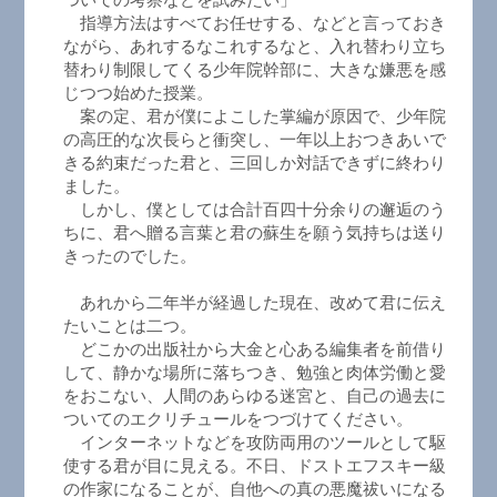
指導方法はすべてお任せする、などと言っておき
ながら、あれするなこれするなと、入れ替わり立ち
替わり制限してくる少年院幹部に、大きな嫌悪を感
じつつ始めた授業。
案の定、君が僕によこした掌編が原因で、少年院
の高圧的な次長らと衝突し、一年以上おつきあいで
きる約束だった君と、三回しか対話できずに終わり
ました。
しかし、僕としては合計百四十分余りの邂逅のう
ちに、君へ贈る言葉と君の蘇生を願う気持ちは送り
きったのでした。
あれから二年半が経過した現在、改めて君に伝え
たいことは二つ。
どこかの出版社から大金と心ある編集者を前借り
して、静かな場所に落ちつき、勉強と肉体労働と愛
をおこない、人間のあらゆる迷宮と、自己の過去に
ついてのエクリチュールをつづけてください。
インターネットなどを攻防両用のツールとして駆
使する君が目に見える。不日、ドストエフスキー級
の作家になることが、自他への真の悪魔祓いになる