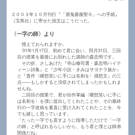
２００３年１０月刊行『「酒鬼薔薇聖斗」への手紙』
（宝島社）に寄せた拙文はこうだった。
〈一字の師〉より
憶えておられますか。
’01年1月17日、初めて君に会い、同月31日、三回
目の授業を最後にお別れした講師の森忠明です。
その折、さしあげた『寺山修司選・森忠明ハイテ
ィーン詩集』と『少年小説・きみはサヨナラ族か』
と『貴作〈瞹想笑いに手には名刺を〉感想文』の三
点――もしかすると没収されてしまったかもしれま
せんね。
二回目の授業で、君が自作掌編〈曖想笑いに手に
は名刺を〉を僕に提出してくれたことや、その最終
行の一字改稿を素直に受け入れてくれたことを、今
でも嬉しく思っています。
「たった一字でも直すように指導しただけで「一字
の師」と呼ばれるらしいから、もう君と僕とは師弟
関係だね」