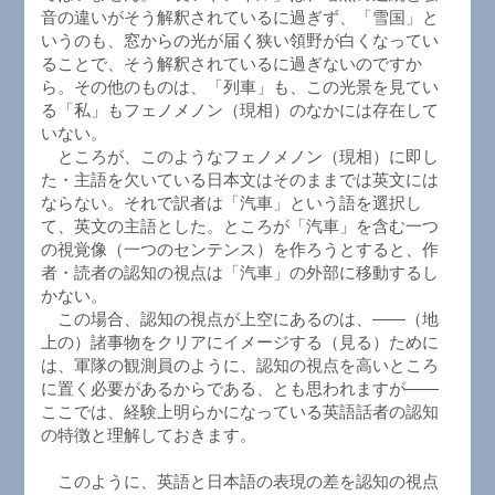
音の違いがそう解釈されているに過ぎず、「雪国」と
いうのも、窓からの光が届く狭い領野が白くなってい
ることで、そう解釈されているに過ぎないのですか
ら。その他のものは、「列車」も、この光景を見てい
る「私」もフェノメノン（現相）のなかには存在して
いない。
ところが、このようなフェノメノン（現相）に即し
た・主語を欠いている日本文はそのままでは英文には
ならない。それで訳者は「汽車」という語を選択し
て、英文の主語とした。ところが「汽車」を含む一つ
の視覚像（一つのセンテンス）を作ろうとすると、作
者・読者の認知の視点は「汽車」の外部に移動するし
かない。
この場合、認知の視点が上空にあるのは、――（地
上の）諸事物をクリアにイメージする（見る）ために
は、軍隊の観測員のように、認知の視点を高いところ
に置く必要があるからである、とも思われますが――
ここでは、経験上明らかになっている英語話者の認知
の特徴と理解しておきます。
このように、英語と日本語の表現の差を認知の視点