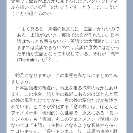
皆無で，全員が上方から見下ろしたアングルでトンネ
(9)
ルを描いている
」のだそうです。どうして、こうい
うことが起こるのか。
「よく見ると，川端の原文には「主語」がないので
ある。主語がないと，英語では文が作れない。日本
語はちっとも困らないが，英語では大問題だ。この
ままでは英訳できないので，英訳に原文にはなかっ
た単語が主語となって出現している。それが「汽車
(10)
(The train)」だ
。」
蛇足になりますが、この事態を私なりにまとめてみ
ましょう。
日本語話者の視点は、地上を走る汽車のなかにあり
ます。この場合、語り手の視野にあるのはほとんど窓
の外の風景だけですから、窓の外の変化だけが叙述さ
れている。ところが変化する「窓の外」は、ほとんど
フェノメナル（現相的）な世界で、原文にある「長い
トンネル」も「雪国」もこのフェノメノン（現相）の
なかでは『主語』（主格）となるような客体性を持っ
てはいません。「長いトンネル」は、暗黒の連続と騒