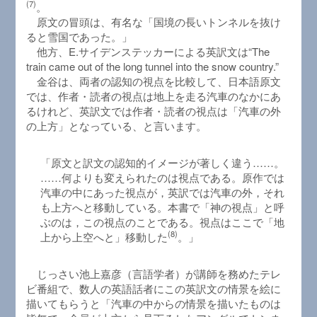
(7)
。
原文の冒頭は、有名な「国境の長いトンネルを抜け
ると雪国であった。」
他方、E.サイデンステッカーによる英訳文は“The
train came out of the long tunnel into the snow country.”
金谷は、両者の認知の視点を比較して、日本語原文
では、作者・読者の視点は地上を走る汽車のなかにあ
るけれど、英訳文では作者・読者の視点は「汽車の外
の上方」となっている、と言います。
「原文と訳文の認知的イメージが著しく違う……。
……何よりも変えられたのは視点である。原作では
汽車の中にあった視点が，英訳では汽車の外，それ
も上方へと移動している。本書で「神の視点」と呼
ぶのは，この視点のことである。視点はここで「地
(8)
上から上空へと」移動した
。」
じっさい池上嘉彦（言語学者）が講師を務めたテレ
ビ番組で、数人の英語話者にこの英訳文の情景を絵に
描いてもらうと「汽車の中からの情景を描いたものは