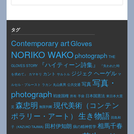
タグ
Contemporary art
Gloves
NORIKO WAKO
photograph
THE
『ハイティーン詩集』
GLOVES STORY
『失われた時
ヘーゲル
ジジェク
カント
カマキリ
を求めて』
サルトル
マ
写真・
写真
公共交通
ルセル・プルースト
ラカン
丸山眞男
photograph
日本国憲法
戦後国権
手袋
東日本大震
所有
森忠明
現代美術（コンテン
災
無限判断
生き物語
ポラリー・アート）
田島和
相馬千春
田村伊知朗
病の精神哲学
子（KAZUKO TAJIMA)