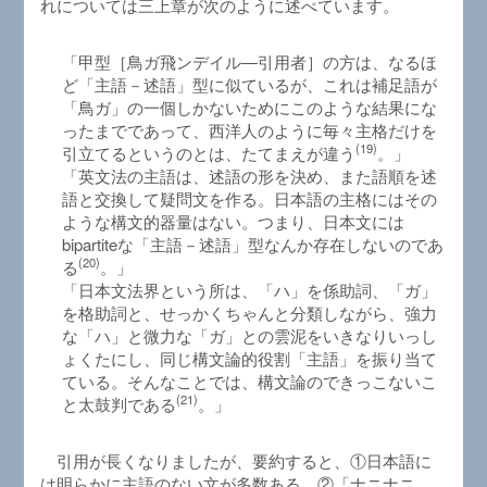
れについては三上章が次のように述べています。
「甲型［鳥ガ飛ンデイル―引用者］の方は、なるほ
ど「主語－述語」型に似ているが、これは補足語が
「鳥ガ」の一個しかないためにこのような結果にな
ったまでであって、西洋人のように毎々主格だけを
(19)
引立てるというのとは、たてまえが違う
。」
「英文法の主語は、述語の形を決め、また語順を述
語と交換して疑問文を作る。日本語の主格にはその
ような構文的器量はない。つまり、日本文には
bipartiteな「主語－述語」型なんか存在しないのであ
(20)
る
。」
「日本文法界という所は、「ハ」を係助詞、「ガ」
を格助詞と、せっかくちゃんと分類しながら、強力
な「ハ」と微力な「ガ」との雲泥をいきなりいっし
ょくたにし、同じ構文論的役割「主語」を振り当て
ている。そんなことでは、構文論のできっこないこ
(21)
と太鼓判である
。」
引用が長くなりましたが、要約すると、①日本語に
は明らかに主語のない文が多数ある、②「ナニナニ