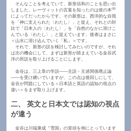
そんなことを考えていて、新形信和のことを思い出
(6)
しました。レーヴィットの言葉を知ったのは彼の本
によってだったからです。その新形は、西洋的な自我
を「神に支えられた〈わたし〉」と捉え、それとの対
比で「日本人の〈わたし〉」を「自然のなかに溶けこ
んでいる〈わたし〉」と捉えています。後者はまさに
＜山水に溶け込んでいく「私」＞です。
それで、新形の説を検討してみたいのですが、それ
は次の機会にして、まずは新形が踏まえている金谷武
洋の所説を取り上げることにします。
金谷は、三上章の学説――主語・主述関係廃止論
――を受け継いでいますが、この点は後回しにして、
金谷が問題にしている＜日本語と英語の認知の視点の
違い＞をまず取り上げます。
二、 英文と日本文では認知の視点
が違う
金谷は川端康成『雪国』の冒頭を例にとっています