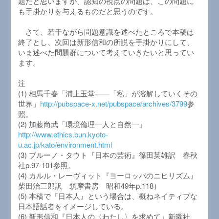
題だと思いますが、認知の視点の問題は、この問題に
も手掛かりを与えるものだと思うのです。
さて、若干ながら問題意識を述べたところで本稿は
終了とし、次回は新形信和の所説を手掛かりにして、
いま述べた問題群について考えていきたいと思ってい
ます。
注
(1) 相馬千春「浦上玉堂――「私」が溶解していくその
世界」
http://pubspace-x.net/pubspace/archives/3799
参
照。
(2) 加藤尚武「環境倫理—人と自然—」
http://www.ethics.bun.kyoto-
u.ac.jp/kato/environment.html
(3) ブルーノ・タウト『日本の芸術』篠田英雄訳 春秋
社p.97-101参照。
(4) カルル・レーヴィット『ヨーロッパのニヒリズム』
柴田治三郎訳 筑摩書房 昭和49年p.118）
(5) 本稿で『日本人』という場合は、概ねネイティブな
日本語話者をイメージしている。
(6) 新形信和『日本人の〈わたし〉を求めて』新曜社