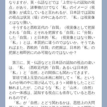
なりますが、英・仏語などでは「上空からの認知の視
点」があり、諸事物だけでなく「私」のイメージ（視
覚像）が成立していると言われるが、日本語では認知
の視点は状況（場）の中にあるので、「私」は視覚像
とはなり難い。
そうすると西欧近代の「自我」（視覚像として把握
される「自我」とそれを把握する「自我」に『分裂』
した「自我」）と日本的「私」（視覚像とはなり難い
「私」）とは、本質的に違うのではないか。そうであ
ればまた、西欧的「自我」の把握は、日本的「私」の
把握と相即的にのみ可能なのではないか？
第三に、英・仏語などと日本語の認知の視点の違い
は、「私」（西欧近代的「自我」あるいは日本的
「私」）と「自然」との関係にも関わってきます。
冒頭で浦上玉堂の山水画に相対して＜「私」という
ものが画の中に溶け込んでしまう＞経験をしたことに
触れましたが、このような「私」と「山水」（自然）
との一体感は、認知する視点にも依存していると思わ
れるのです。
「私」が「自然」とどう関わるかは、思想上の大問