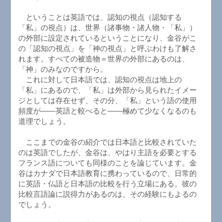
ということは英語では、認知の視点（認知する
「私」の視点）は、世界（諸事物・諸人物・「私」）
の外部に設定されているということになり、金谷がこ
の「認知の視点」を「神の視点」と呼ぶわけも了解さ
れます。すべての被造物＝世界の外部にあるのは、
「神」のみなのですから。
これに対して日本語では、認知の視点は地上の
「私」にあるので、「私」は外部から見られたイメー
ジとしては存在せず、その分、「私」という語の使用
頻度が――英語と較べると――極めて少なくなるのも
道理でしょう。
ここまでの金谷の紹介では日本語と比較されていた
のは英語でしたが、金谷は、やはり主語を必要とする
フランス語についても同様のことを論じています。金
谷はカナダで日本語教育に携わっているので、日常的
に英語・仏語と日本語の比較を行う立場にある。彼の
比較言語論に説得力があるのは、その経験にもよるの
でしょう。