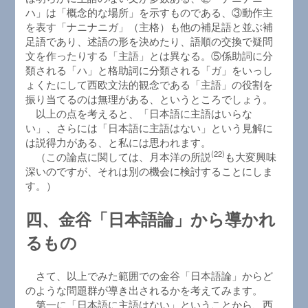
ハ」は「概念的な場所」を示すものである、③動作主
を表す「ナニナニガ」（主格）も他の補足語と並ぶ補
足語であり、述語の形を決めたり、語順の交換で疑問
文を作ったりする「主語」とは異なる。⑤係助詞に分
類される「ハ」と格助詞に分類される「ガ」をいっし
ょくたにして西欧文法的観念である「主語」の役割を
振り当てるのは無理がある、というところでしょう。
以上の点を考えると、「日本語に主語はいらな
い」、さらには「日本語に主語はない」という見解に
は説得力がある、と私には思われます。
(22)
（この論点に関しては、月本洋の所説
も大変興味
深いのですが、それは別の機会に検討することにしま
す。）
四、金谷「日本語論」から導かれ
るもの
さて、以上でみた範囲での金谷「日本語論」からど
のような問題群が導き出されるかを考えてみます。
第一に「日本語に主語はない」ということから、西