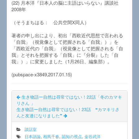
(22) 月本洋『日本人の脳に主語はいらない』講談社
2008年
（そうまちはる： 公共空間X同人）
著者の申し出により、初出「西欧近代思想で言われる
「自我」（視覚像として把握される「自我」）」を
「西欧近代の「自我」（視覚像として把握される「自
我」とそれを把握する「自我」に『分裂』した「自
我」）」に変更しました（1月26日、編集部）。
(pubspace-x3849,2017.01.15)
生き物語ー自然は尋常ではない！22話「冬のカマキ
リさん 」
生き物語ー自然は尋常ではない！23話 ❝カマキリさ
んと友達になりました❞
談話室
日本語論
,
相馬千春
,
認知の視点
,
金谷武洋