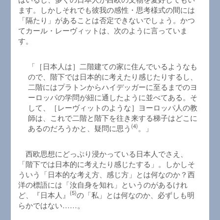
ます。しかしそれでも彼我の感性・思考様式の間には
「隔たり」があることは否定できないでしょう。かつ
てカール・レーヴィットは、次のように言っていま
す。
「［日本人は］二階建ての家に住んでいるようなも
ので、階下では日本的に考えたり感じたりするし、
二階にはプラトンからハイデッガーに至るまでのヨ
ーロッパの学問が紐に通したように並べてある。そ
して、［レーヴィットのような］ヨーロッパ人の教
師は、これで二階と階下を往き来する梯子はどこに
(4)
あるのだろうかと、疑問に思う
。」
西欧思想にどっぷり浸かっている日本人でさえ、
「階下では日本的に考えたり感じたする」。しかしそ
ういう「日本的な考え方、感じ方」とは何なのか？西
洋の標語には「汝自身を知れ」というのがあるけれ
(5)
ど、『日本人』
の「私」とは何なのか、必ずしも明
らかではない……。