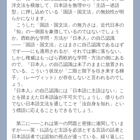
洋文法を模倣して、日本語を無理やり「主語―述語
型」に押し込めている「国語・国文法」の無効性が明
らかになります。
こうした「国語・国文法」の無力さは、近代日本の
『知』の一側面を象徴しているのではないでしょう
か。西欧的な学問・方法が『日本人』の自己認識
――「国語・国文法」とはまさに自己認識であるはず
です――にも適用されるが、それでは腑に落ちない。
しかし権威はもっぱら西欧的な学問・方法の側にある
ので、『日本人』の自己認識は未了のままに放置され
ている。こういう状況が「二階と階下を往き来する梯
子」（レーヴィット）が存在しないと言われるのでし
ょう。
『日本人』の自己認識には「日本語に主語はない」こ
とを踏まえた日本語論が不可欠でしょうし、借りもの
でない日本語文法を通してこそ「汝自身を知れ」とい
う標語に応えることもできるでしょう。
第二に――これは第一の問題と密接に連関していま
すが――英・仏語など主語を必須とする言語の話者と
日本語話者では認知の視点が違っている。繰り返しに