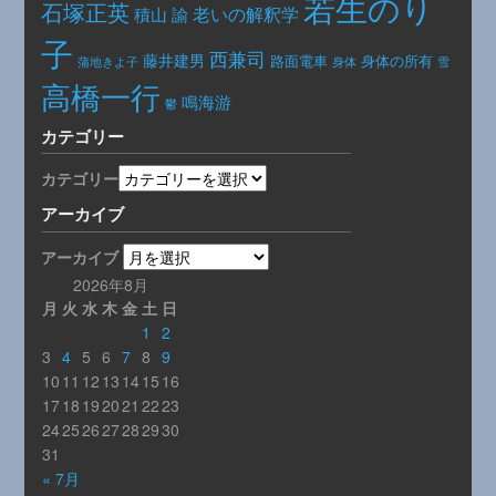
若生のり
石塚正英
老いの解釈学
積山 諭
子
西兼司
藤井建男
路面電車
身体の所有
身体
蒲地きよ子
雪
高橋一行
鳴海游
鬱
カテゴリー
カテゴリー
アーカイブ
アーカイブ
2026年8月
月
火
水
木
金
土
日
1
2
3
4
5
6
7
8
9
10
11
12
13
14
15
16
17
18
19
20
21
22
23
24
25
26
27
28
29
30
31
« 7月