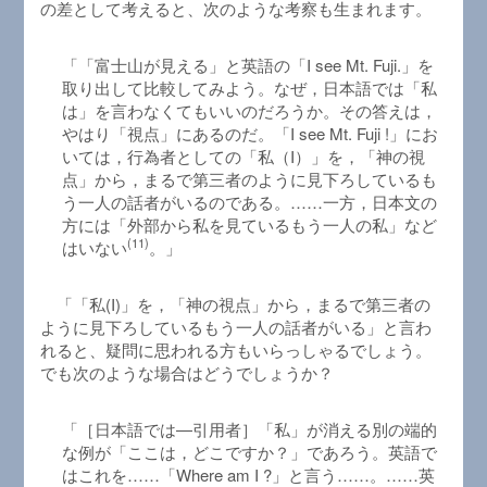
の差として考えると、次のような考察も生まれます。
「「富士山が見える」と英語の「I see Mt. Fuji.」を
取り出して比較してみよう。なぜ，日本語では「私
は」を言わなくてもいいのだろうか。その答えは，
やはり「視点」にあるのだ。「I see Mt. Fuji !」にお
いては，行為者としての「私（I）」を，「神の視
点」から，まるで第三者のように見下ろしているも
う一人の話者がいるのである。……一方，日本文の
方には「外部から私を見ているもう一人の私」など
(11)
はいない
。」
「「私(I)」を，「神の視点」から，まるで第三者の
ように見下ろしているもう一人の話者がいる」と言わ
れると、疑問に思われる方もいらっしゃるでしょう。
でも次のような場合はどうでしょうか？
「［日本語では―引用者］「私」が消える別の端的
な例が「ここは，どこですか？」であろう。英語で
はこれを……「Where am I ?」と言う……。……英