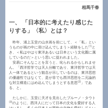
相馬千春
一、 「日本的に考えたり感じた
りする」〈私〉とは？
昨年、浦上玉堂の山水画を前にして、＜「私」とい
(1)
うものが画の中に溶け込んでしまう＞経験をした
と
き、＜私はやはり東洋あるいは日本という文化圏に属
しているのだ＞という思いに捉われました。
安易にそんなことを言うと、叱られるかもしれませ
ん。「西洋哲学では天人分離であり、東洋哲学では天
人一体であるという観念が示しているのは、東洋思想
の優越性ではなくて、是が非でも西洋思想を二元論的
(2)
な対立構造にはめ込んでしまうとする意思
」であ
る、と。
たしかに、玉堂に天才を見出したブルーノ・タウト
(3)
のように、西洋人にだって日本の文化を愛好する人
はいるし、多くの日本人が西欧の文物を愛好してもい