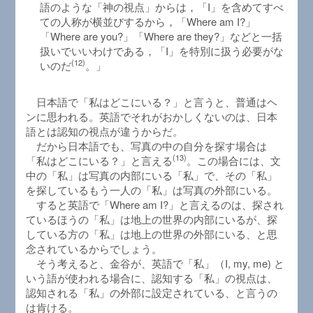
語のような「神の視点」からは，「I」を含めてすべ
ての人称が横並びするから，「Where am I?」
「Where are you?」「Where are they?」などと一括
扱いでいいわけである，「I」を特別に扱う必要がな
(12)
いのだ
。」
日本語で「私はどこにいる？」と言うと、普通はヘ
ンに思われる。英語でそれがおかしくないのは、日本
語とは認知の視点が違うからだ。
だから日本語でも、写真の中の自分を探す場合は
(13)
「私はどこにいる？」と言える
。この場合には、文
中の「私」は写真の内部にいる「私」で、その「私」
を探しているもう一人の「私」は写真の外部にいる。
すると英語で「Where am I?」と言えるのは、探され
ているほうの「私」は地上の世界の内部にいるが、探
している方の「私」は地上の世界の外部にいる、と思
念されているからでしょう。
そう考えると、金谷が、英語で「私」（I, my, me) と
いう語が使われる場合に、認知する「私」の視点は、
認知される「私」の外部に設定されている、と言うの
は肯ける。