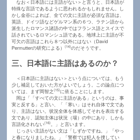
なお＜日本語には主語がない＞と言うと、日本語が
特殊な言語であるように思われるかもしれません。し
かし金谷によれば、全ての文に主語が必須な言語は、
英語、ドイツ語などゲルマン系の６つ、ラテン語から
派生したロマンス諸語の中ではフランス語とスイスで
話されているロマンシュ語である。地球上に主語が不
可欠の言語はこれら８つ以外にはない（David
(14)
Permutterの研究による）
のだそうです。
三、日本語に主語はあるのか？
＜日本語に主語はない＞という点については、もう
少し補足しておいた方がよいでしょう。この論点につ
(15)
いては、まず岡智之
に依ることにします。
岡は「「すべての文に主語がある」というのは、事
実と反する」と言い、「「寒い」はそれ自体で文であ
り、主語はない。状況全体を体感してそれを表出する
文であり、認知主体は状況（場）の中にあり、しかも
(16)
言語化されない
。」と言います。
じっさい主語がない文は「しずかですね。」「やっ
と春になりましたね。」「警察では犯人を捜してい