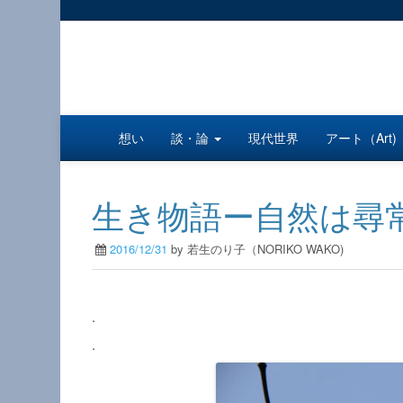
想い
談・論
現代世界
アート（Art)
生き物語ー自然は尋常
2016/12/31
by 若生のり子（NORIKO WAKO)
.
.