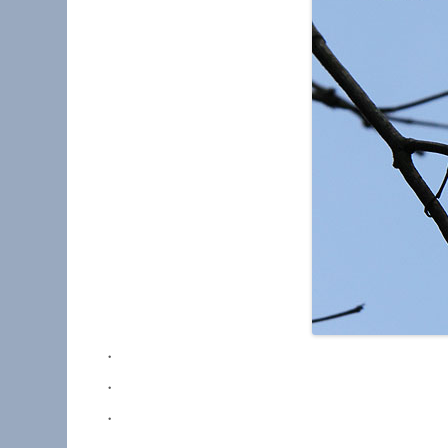
・
・
・