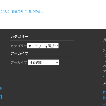
生き物語
,
若生のり子
,
見つめ合う
カテゴリー
カテゴリー
3
アーカイブ
1
E
1
アーカイブ
た
2
3
«
憲
ロ
コ
き