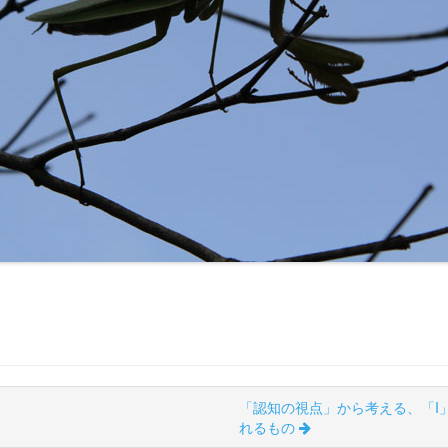
「認知の視点」から考える、「I
れるもの