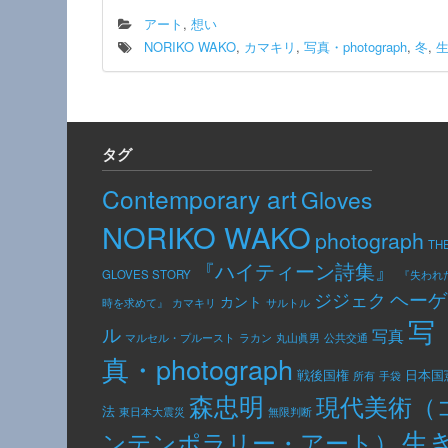
アート
,
想い
NORIKO WAKO
,
カマキリ
,
写真・photograph
,
冬
,
タグ
Contemporary art
Gloves
NORIKO WAKO
photograph
TH
『ハイティーン詩集』
GLOVES STORY
『失われ
ヘーゲ
ジジェク
カント
カマキリ
時を求めて』
サルトル
写
ル
写真
公共交通
マルセル・プルースト
ラカン
丸山眞男
真・photograph
日本国
戦後国権
手袋
所有
森忠明
現代美術（
法
東日本大震災
無限判断
生
ンテンポラリー・アート）