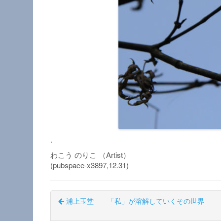
.
わこう のりこ （Artist）
(pubspace-x3897,12.31)
浦上玉堂――「私」が溶解していくその世界