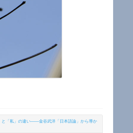
」と「私」の違い――金谷武洋「日本語論」から導か