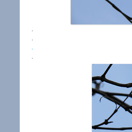
・
・
・
・