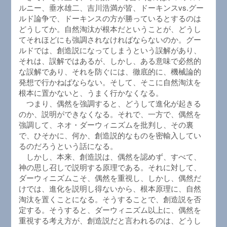
ルニー、垂水雄二、吉川浩満が皆、ドーキンスvs.グー
ルド論争で、ドーキンスの方が勝っているとするのは
どうしてか。自然淘汰が根本だということが、どうし
てそれほどにも強調されなければならないのか。グー
ルドでは、創造説になってしまうという誤解があり、
それは、誤解ではあるが、しかし、ある意味で必然的
な誤解であり、それを防ぐには、徹底的に、機械論的
発想で行かねばならない。そして、そこに自然淘汰を
根本に置かないと、うまく行かなくなる。
つまり、偶然を強調すると、どうして進化が起きる
のか、説明ができなくなる。それで、一方で、偶然を
強調して、ネオ・ダーウィニズムを批判し、その裏
で、ひそかに、何か、創造説的なものを密輸入してい
るのだろうという話になる。
しかし、本来、創造説は、偶然を認めず、すべて、
神の思し召しで説明する原理である。それに対して、
ダーウィニズムこそ、偶然を重視し、しかし、偶然だ
けでは、進化を説明し得ないから、根本原理に、自然
淘汰を置くことになる。そうすることで、創造説を否
定する。そうすると、ダーウィニズム以上に、偶然を
重視する考え方が、創造説だと言われるのは、どうし