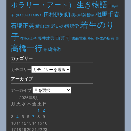
生き物語
ポラリー・アート）
田島和
相馬千春
田村伊知朗
病の精神哲学
子（KAZUKO TAJIMA)
若生のり
石塚正英
老いの解釈学
積山 諭
子
西兼司
藤井建男
路面電車
身体の所有
身体
蒲地きよ子
雪
高橋一行
鳴海游
鬱
カテゴリー
カテゴリー
アーカイブ
アーカイブ
2026年8月
月
火
水
木
金
土
日
1
2
3
4
5
6
7
8
9
10
11
12
13
14
15
16
17
18
19
20
21
22
23