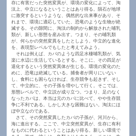
存に有害だった突然変異が、環境の変化によって、淘
汰上、中立になるということはあり得る。隕石が地球
に激突するというような、偶然的な出来事があり、そ
れまで、環境に適応していた、恐竜のような生物が絶
滅する。その隙間に、淘汰の制約から解放された哺乳
類が、新しい形態を産み出す。つまり、その哺乳類
が、何らかの突然変異をしたとしよう。中立的な進化
を、表現型レベルでもしたと考えてみよう。
それは例えば、カバのような四足水棲哺乳類が、気
楽に水辺に生活しているとする。そこに、その四足が
退化するという突然変異体が生じる。環境の変化のた
めに、恐竜は絶滅している。捕食者が周りにいない
し、食料にも困らなければ、生存競争も起きず、そし
て、中立的に、その子孫を増やして行く。そこでは、
形態レベルで、中立説が成り立つ。つまり、足のなく
なったカバは、本当は元のカバに比べて、やや生存競
争に不利である。しかし大きな困難はない。淘汰にほ
ぼ中立なのである。
さて、その突然変異したカバの子孫が、河川から、
海に進出する。ここで、中立突然変異が、生存に有利
なものに代わるということはあり得る。新しい環境で