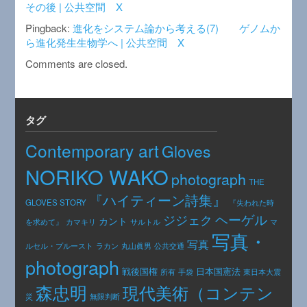
その後 | 公共空間 X
Pingback:
進化をシステム論から考える(7) ゲノムか
ら進化発生生物学へ | 公共空間 X
Comments are closed.
タグ
Contemporary art
Gloves
NORIKO WAKO
photograph
THE
『ハイティーン詩集』
GLOVES STORY
『失われた時
ヘーゲル
ジジェク
カント
カマキリ
を求めて』
サルトル
マ
写真・
写真
公共交通
ルセル・プルースト
ラカン
丸山眞男
photograph
日本国憲法
戦後国権
手袋
東日本大震
所有
森忠明
現代美術（コンテン
災
無限判断