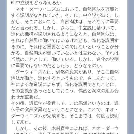
6. 中立説をどう考えるか
ネオ・ダーウィニズムにおいて、自然淘汰を万能と
する説明がなされていた。そこに、中立説が出て、し
かし、そこにおいても、自然淘汰は、それなりに重要
だと言われる。しかし、さらに、中立説に基づいて、
進化の機構が説明されるようになると、自然淘汰は、
それは自然界に働いてはいるけれども、進化を説明す
るのに、それほど重要なものではないということが分
かる。自然淘汰が働いていないとは言わない。それは
当然のこととして、働いている。しかし、進化の説明
に重要ではないのだとしたら、どうなるのか。
ダーウィニズムは、偶然の変異があり、そこに自然
淘汰が働き、進化するというもので、さしあたって、
神による創造説によらず、進化を説明できたことに、
その意義があったとしておこう。偶然と淘汰の組み合
わせが重要だ。
その後、遺伝学が発達して、この偶然というのは、遺
伝子の突然変異だということになる。これで、ネオ・
ダーウィニズムが完成する。そこまでは、何度も説明
して来た。
しかし、その後、木村資生によれば、ネオ・ダーウ