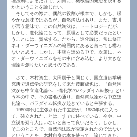
理法則によるだけで、如何に、機械論的発想を脱する
かということを論じたい。
そしてその際に、偶然の役割が根本で、しかも、緩
やかな意味ではあるが、自然淘汰はあり、また、吉川
が言う意味で、この自然淘汰は、トートロジーだが、
しかし、進化論にとって、原理として必要だったとい
うことには、賛成する。だから、進化論は、常に修正
ネオ・ダーウィニズムの範囲内にあると言っても構わ
ないと思う。しかし、本稿を進める中で、次第に、ネ
オ・ダーウィニズムをその中に含み込む、より大きな
理論を創りたいと思うのである。
さて、木村資生、太田朋子と同じく、国立遺伝学研
究所で遺伝学の研究をして来た斎藤成也は、『自然淘
汰から中立進化論へ -進化学のパラダイム転換-』とい
う本の中で、その書名の通り、自然淘汰論から中立進
化論へ、パラダイム転換が起きていると主張する。
1960年代に主張された中立説が、1980年代に入っ
て、確立されたことは、すでに述べている。今や、中
立説を疑う人はいないと言って良いだろう。しかし、
そこのところで、自然淘汰説が否定されたのではない
ということを、木村自身の本を使って、論じてきた。