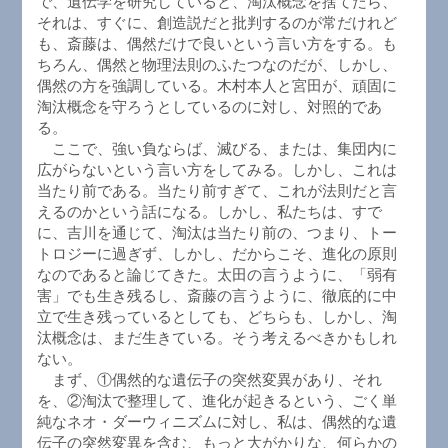
で、遺伝学を研究していると、淘汰概念を捨てたら、
それは、すぐに、創造説だと批判するのが常だけれど
も、斎藤は、偶然だけで良いという言い方をする。も
ちろん、偶然と物理法則のふたつなのだが、しかし、
偶然の方を強調している。木村本人と宮田が、頑固に
淘汰概念を守ろうとしているのに対し、対照的であ
る。
ここで、強い負ならば、滅びる、または、集団内に
広がらないという言い方をしてみる。しかし、これは
当たり前である。当たり前すぎて、これが法則だと言
えるのかという話になる。しかし、私たちは、すで
に、吉川を通じて、淘汰は当たり前の、つまり、トー
トロジーに過ぎず、しかし、だからこそ、進化の原則
なのであると論じてきた。太田の言うように、「弱有
害」でも生き残るし、斎藤の言うように、徹底的に中
立で生き残っているとしても、どちらも、しかし、淘
汰概念は、まだ生きている。そう考えるべきかもしれ
ない。
まず、①偶然的な遺伝子の突然変異があり、それ
を、②淘汰で整理して、進化が起きるという、ごく単
純なネオ・ダーウィニズムに対し、私は、偶然的な遺
伝子の突然変異を含む、もっと大がかりな、何らかの