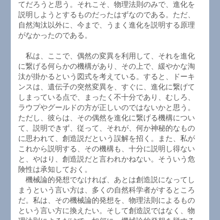
てだろうと思う。それこそ、物理法則のみで、進化を
説明しようとするものだったはずなのである。ただ、
自然淘汰以外に、今まで、うまく進化を説明する原理
がなかったのである。
私は、ここで、偶然の変異を利用して、それを進化
に繋げる何らかの機構があり、その上で、緩やかな淘
汰が掛かるという図式を考えている。すると、ドーキ
ンスは、遺伝子の突然変異を、すぐに、進化に繋げて
しまっている点で、まったく不十分であり、むしろ、
ラウプやグールドの方が正しいのではないかと思う。
ただし、彼らは、その偶然を進化に繋げる機構につい
て、説明できず、従って、それが、何か神秘的なもの
に思われて、創造説だという誤解を招く。また、私が
これから説明する、その機構も、十分に説明し得ない
と、やはり、創造説だと言われかねない。そういう危
険性は承知しておく。
機械論的発想でなければ、あとは創造説になってし
まうという言い方は、多くの自然科学者がするところ
だ。私は、その機械論的発想を、物理法則によるもの
という言い方に換えたい。そして創造説ではなく、物