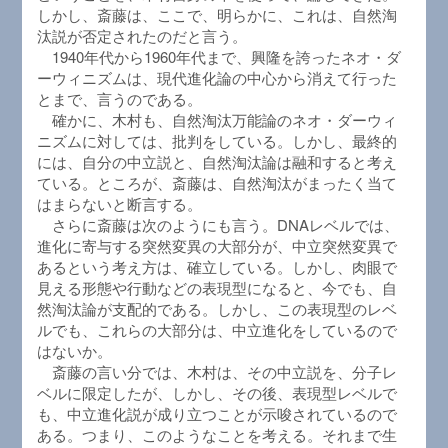
しかし、斎藤は、ここで、明らかに、これは、自然淘
汰説が否定されたのだと言う。
1940年代から1960年代まで、興隆を誇ったネオ・ダ
ーウィニズムは、現代進化論の中心から消えて行った
とまで、言うのである。
確かに、木村も、自然淘汰万能論のネオ・ダーウィ
ニズムに対しては、批判をしている。しかし、最終的
には、自分の中立説と、自然淘汰論は融和すると考え
ている。ところが、斎藤は、自然淘汰がまったく当て
はまらないと断言する。
さらに斎藤は次のようにも言う。DNAレベルでは、
進化に寄与する突然変異の大部分が、中立突然変異で
あるという考え方は、確立している。しかし、肉眼で
見える形態や行動などの表現型になると、今でも、自
然淘汰論が支配的である。しかし、この表現型のレベ
ルでも、これらの大部分は、中立進化をしているので
はないか。
斎藤の言い分では、木村は、その中立説を、分子レ
ベルに限定したが、しかし、その後、表現型レベルで
も、中立進化説が成り立つことが示唆されているので
ある。つまり、このようなことを考える。それまで生