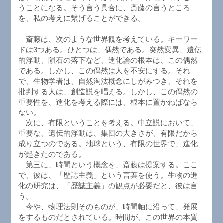
うことになる。そう言う具合に、斎藤の言うところ
を、私の考えに繋げることができる。
斎藤は、次のような世界観を考えている。キーワー
ドは3つある。ひとつは、偶然である。突然変異、遺伝
的浮動、隕石の落下など、進化論の根本は、この偶然
である。しかし、この偶然は人を不安にする。それ
で、生物学者は、自然淘汰概念にしがみつき、それを
批判する人は、創造説を唱える。しかし、この偶然の
重要性を、進化を考える際には、根本に置かねばなら
ない。
次に、有限ということを考える。中立説において、
重要な、遺伝的浮動は、集団の大きさが、有限だから
成り立つのである。地球という、有限の世界で、進化
が起きたのである。
第三に、時間という概念を、斎藤は提案する。ここ
で、彼は、「歴誌主義」という言葉を使う。生物の進
化の研究は、「歴誌主義」の観点が必要だと、彼は言
う。
今や、物理法則そのものが、時間軸に沿って、発展
をするものだとされている。時間が、この世界の本質