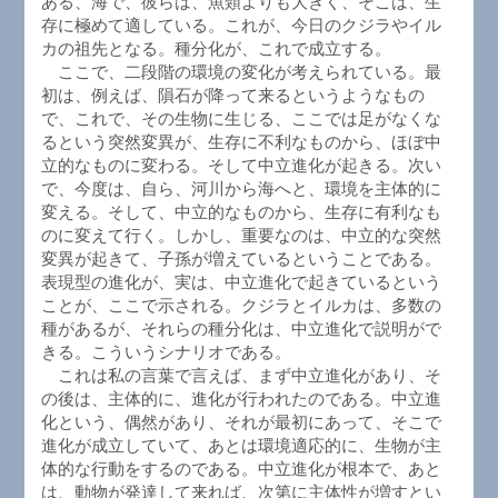
ある、海で、彼らは、魚類よりも大きく、そこは、生
存に極めて適している。これが、今日のクジラやイル
カの祖先となる。種分化が、これで成立する。
ここで、二段階の環境の変化が考えられている。最
初は、例えば、隕石が降って来るというようなもの
で、これで、その生物に生じる、ここでは足がなくな
るという突然変異が、生存に不利なものから、ほぼ中
立的なものに変わる。そして中立進化が起きる。次い
で、今度は、自ら、河川から海へと、環境を主体的に
変える。そして、中立的なものから、生存に有利なも
のに変えて行く。しかし、重要なのは、中立的な突然
変異が起きて、子孫が増えているということである。
表現型の進化が、実は、中立進化で起きているという
ことが、ここで示される。クジラとイルカは、多数の
種があるが、それらの種分化は、中立進化で説明がで
きる。こういうシナリオである。
これは私の言葉で言えば、まず中立進化があり、そ
の後は、主体的に、進化が行われたのである。中立進
化という、偶然があり、それが最初にあって、そこで
進化が成立していて、あとは環境適応的に、生物が主
体的な行動をするのである。中立進化が根本で、あと
は、動物が発達して来れば、次第に主体性が増すとい