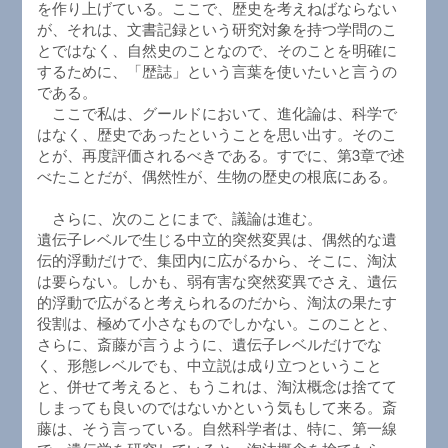
を作り上げている。ここで、歴史を考えねばならない
が、それは、文書記録という研究対象を持つ学問のこ
とではなく、自然史のことなので、そのことを明確に
するために、「歴誌」という言葉を使いたいと言うの
である。
ここで私は、グールドにおいて、進化論は、科学で
はなく、歴史であったということを思い出す。そのこ
とが、再度評価されるべきである。すでに、第3章で述
べたことだが、偶然性が、生物の歴史の根底にある。
さらに、次のことにまで、議論は進む。
遺伝子レベルで生じる中立的突然変異は、偶然的な遺
伝的浮動だけで、集団内に広がるから、そこに、淘汰
は要らない。しかも、弱有害な突然変異でさえ、遺伝
的浮動で広がると考えられるのだから、淘汰の果たす
役割は、極めて小さなものでしかない。このことと、
さらに、斎藤が言うように、遺伝子レベルだけでな
く、形態レベルでも、中立説は成り立つということ
と、併せて考えると、もうこれは、淘汰概念は捨てて
しまっても良いのではないかという気もして来る。斎
藤は、そう言っている。自然科学者は、特に、第一線