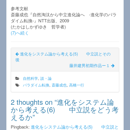
参考文献
斎藤成也『自然淘汰から中立進化論へ -進化学のパラ
ダイム転換-』NTT出版、2009
(たかはしかずゆき 哲学者)
(7)へ続く
進化をシステム論から考える(5) 中立説とその
後
藤井建男初期作品ー１
自然科学
,
談・論
パラダイム転換
,
斎藤成也
,
高橋一行
2 thoughts on “
進化をシステム論
から考える(6) 中立説をどう考
えるか
”
Pingback:
進化をシステム論から考える(5) 中立説と