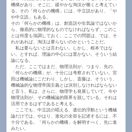
機構があり、そこに、緩やかな淘汰が働くと考えてい
る。その「何らかの機構」には、中立説があり、「や
や中立説」もある。
その「何らかの機構」は、創造説や生気論ではないか
ら、徹底的に物理的なものでなければならず、このこ
とは何度も強調しておく。ここでの問題は、では、そ
れがあれば、淘汰は要らないのかということだ。
私は要らないとは言わない。しかし、根本ではな
い。とすれば、理論の中心には置かない。そういう結
論になる。
ただ、ここではまだ、物理法則が、つまり、先の、
「何らかの機構」が、十分には考察されていない。宮
田は機械論にこだわり、しかし、斎藤は、そういう、
機械論的な物理帝国主義とは決別しなければならない
と言う。私は、さらに、物理学も発展していて、今や
物理法則が、その機械論的限界を脱している。それは
活用できるはずであると考える。
ここでも、中立説の唱える、遺伝的浮動という機械
論だけでは、やはり、進化の全容を記述するには、不
十分である。「何らかの機構」を解明すべく、先に進
みたい。