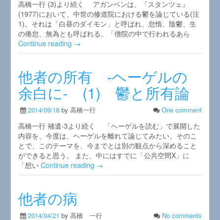
高橋一行 (3)より続く アガンベンは、『スタンツェ』
(1977)において、中世の修道院における鬱を論じている(注
1)。それは「白昼のダイモン」と呼ばれ、怠惰、陰鬱、生
の倦怠、無為とも呼ばれる。「僧院の中で行われるあら
Continue reading →
他者の所有 -ヘーゲルの
余白に- (1) 鬱と所有論
2014/09/18
by 高橋一行
One comment
高橋一行 補遺-3より続く 「ヘーゲルを読む」で展開した
内容を、今度は、ヘーゲルを離れて論じてみたい。そのこ
とで、このテーマを、今までとは別の観点から深めること
ができると思う。 また、中にはすでに「公共空間X」に
「想い
Continue reading →
他者の病
2014/04/21
by 高橋 一行
No comments