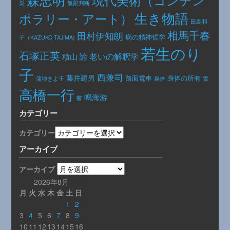
災
無限判断
生き物語
ポラリー・アート）
田島和
相馬千春
田村伊知朗
病の精神哲学
子（KAZUKO TAJIMA)
若生のり
石塚正英
老いの解釈学
積山 諭
子
西兼司
藤井建男
路面電車
身体の所有
身体
蒲地きよ子
雪
高橋一行
鳴海游
鬱
カテゴリー
カテゴリー
アーカイブ
アーカイブ
2026年8月
月
火
水
木
金
土
日
1
2
3
4
5
6
7
8
9
10
11
12
13
14
15
16