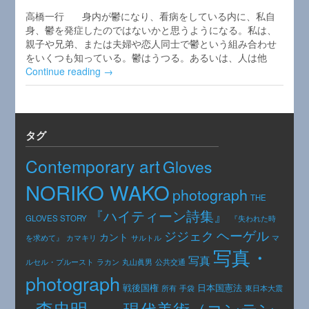
高橋一行 身内が鬱になり、看病をしている内に、私自
身、鬱を発症したのではないかと思うようになる。私は、
親子や兄弟、または夫婦や恋人同士で鬱という組み合わせ
をいくつも知っている。鬱はうつる。あるいは、人は他
Continue reading →
タグ
Contemporary art
Gloves
NORIKO WAKO
photograph
THE
『ハイティーン詩集』
GLOVES STORY
『失われた時
ヘーゲル
ジジェク
カント
カマキリ
を求めて』
サルトル
マ
写真・
写真
公共交通
ルセル・プルースト
ラカン
丸山眞男
photograph
日本国憲法
戦後国権
手袋
東日本大震
所有
森忠明
現代美術（コンテン