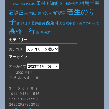
相馬千春
田村伊知朗
病の精神哲学
子（KAZUKO TAJIMA)
若生のり
石塚正英
老いの解釈学
積山 諭
子
西兼司
藤井建男
路面電車
身体の所有
身体
蒲地きよ子
雪
高橋一行
鳴海游
鬱
カテゴリー
カテゴリー
アーカイブ
アーカイブ
2023年4月
月
火
水
木
金
土
日
1
2
3
4
5
6
7
8
9
10
11
12
13
14
15
16
17
18
19
20
21
22
23
24
25
26
27
28
29
30