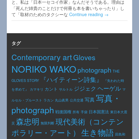
と、私は「日本一セコイ作家」なんだそうである。理由は
「死んだ姉貴のことだけで何冊も本を書いちゃったり」し
て「取材のためのタクシーな
Continue reading →
タグ
Contemporary art
Gloves
NORIKO WAKO
photograph
THE
『ハイティーン詩集』
GLOVES STORY
『失われた時
ヘーゲル
ジジェク
カント
カマキリ
を求めて』
サルトル
マ
写真・
写真
公共交通
ルセル・プルースト
ラカン
丸山眞男
photograph
日本国憲法
戦後国権
手袋
東日本大震
所有
森忠明
現代美術（コンテン
災
無限判断
生き物語
ポラリー・アート）
田島和