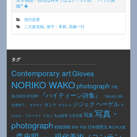
髄❞
現代世界
二大政党制
,
保守－革新
,
高橋一行
タグ
Contemporary art
Gloves
NORIKO WAKO
photograph
THE
『ハイティーン詩集』
GLOVES STORY
『失われた時
ヘーゲル
ジジェク
カント
カマキリ
を求めて』
サルトル
マ
写真・
写真
公共交通
ルセル・プルースト
ラカン
丸山眞男
photograph
日本国憲法
戦後国権
手袋
東日本大震
所有
森忠明
現代美術（コンテン