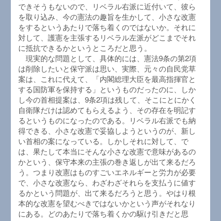
できそうもないので、リベラル右派に近付いて、彼ら
を取り込み、今の憲法の趣旨を生かして、小さな改憲
をするというあたりで落ち着くのではないか。それに
対して、護憲を主張するリベラル左派がどこまでそれ
に抵抗できるかというところだと思う。
現実的な問題として、具体的には、憲法9条の第2項
は削除したいと保守派は思い、実際、元々の自民党草
案は、これに代えて、「内閣総理大臣を最高指揮官と
する国防軍を保持する」というものだったのに、しか
し今の首相提案は、9条2項は残して、そこにとにかく
自衛隊だけは認めてもらえるよう、その存在を明記す
るというものになったのである。リベラル右派でも納
得できる、小さな改憲で妥協しようというのが、新し
い首相の案になっている。しかしそれに対して、で
は、果たして本当にそんな小さな改憲で意味があるの
かという、保守本来の主張の巻き返しが出て来るだろ
う。つまり改憲はものすごいエネルギーと労力が必要
で、小さな改憲なら、わざわざそれらを支払うに値す
るかという問題が、出て来るだろうと思う。やはり根
本的な改憲を望むべきではないかという声がそれなり
にある。どのあたりで落ち着くかの駆け引きだと思