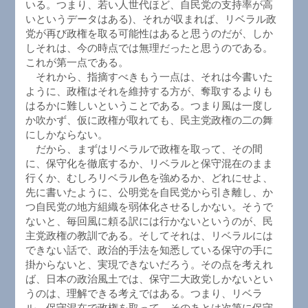
いる。つまり、若い人世代ほど、自民党の支持率が高
いというデータはある)、それが収まれば、リベラル政
党が再び政権を取る可能性はあると思うのだが、しか
しそれは、今の時点では無理だったと思うのである。
これが第一点である。
それから、指摘すべきもう一点は、それは今書いた
ように、政権はそれを維持する方が、奪取するよりも
はるかに難しいということである。つまり風は一度し
か吹かず、仮に政権が取れても、民主党政権の二の舞
にしかならない。
だから、まずはリベラルで政権を取って、その間
に、保守化を徹底するか、リベラルと保守混在のまま
行くか、むしろリベラル色を強めるか、どれにせよ、
先に書いたように、公明党を自民党から引き離し、か
つ自民党の地方組織を弱体化させるしかない。そうで
ないと、毎回風に頼る訳には行かないというのが、民
主党政権の教訓である。そしてそれは、リベラルには
できない話で、政治的手法を知悉している保守の手に
掛からないと、実現できないだろう。その点を考えれ
ば、日本の政治風土では、保守二大政党しかないとい
うのは、理解できる考えではある。つまり、リベラ
ル、保守混在で政権を取って、そのあとは次第に保守