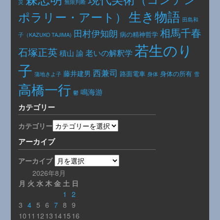
災
無限判断
生き物語
ポラリー・アート）
田島和
相馬千春
田村伊知朗
病の精神哲学
子（KAZUKO TAJIMA)
若生のり
石塚正英
老いの解釈学
積山 諭
子
西兼司
藤井建男
路面電車
身体の所有
身体
蒲地きよ子
雪
高橋一行
鳴海游
鬱
カテゴリー
カテゴリー
アーカイブ
アーカイブ
2026年8月
月
火
水
木
金
土
日
1
2
3
4
5
6
7
8
9
10
11
12
13
14
15
16