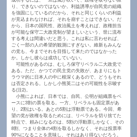
り、できないのではないか。利益誘導が自民党の組織
を強固にしているのだから、それと同じくらいの利益
が見込まれなければ、それを崩すことはできない。だ
から、日本の国民性、政治風土を考えれば、政権担当
が可能な保守二大政党制が望ましいという、世に流布
する考えは間違いだと思う。これは私に言わせれば、
ごく一部の人の希望的観測にすぎない。維新もみんな
の党も、今までそれを目指して来たのではなかった
か。しかし彼らは成功していない。
可能性があるのは、むしろ保守リベラル二大政党で
ある。ただ、かつての民主党の失敗が、あまりにもト
ラウマ的に日本人の中に根深くあるので、どうもそれ
は否定される。しかし小熊英二はその可能性を示唆す
る(注2)。
小熊によれば、日本では、自民、公明が組織票をベ
ースに3割の票を取る。一方、リベラルも固定票があ
り、2割はいる。あとの5割は浮動票である。今回、希
望の党が政権を取るためには、リベラルを切り捨てた
時点で、頼みになるのは、5割の浮動票しかなく、その
8割、つまり全体の4割を取るしかなく、それは投票率
90%になることを意味し、それはあり得ないだろう。