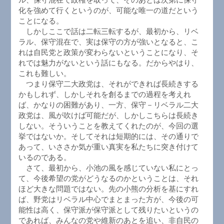
化を強めて行くというのが、可能な唯一の道だという
ことになる。
しかしここで話は二転三転するが、最初から、リベ
ラル、保守混在で、実は保守の方が強いとなると、こ
れは自民党と政策が変わらないということになり、そ
れでは魅力がないという話にもなる。だからやはり、
これも難しい。
つまり保守二大政党は、それができれば長続きする
かもしれず、しかしそれを創るまでの過程を考えれ
ば、かなりの困難があり、一方、保守－リベラル二大
政党は、風が吹けば可能だが、しかしこちらは長続き
しない。そういうことを教えてくれたのが、今回の選
挙ではないか。そしてそれは短期的には、その通りで
あって、いささか気が重い真実を私たちに突き付けて
いるのである。
さて、最初から、小池の風を感じていない私にとっ
て、今後希望の党がどうなるのかということは、それ
ほど大きな問題ではない。先の小熊の分析を基にすれ
ば、野党はリベラル中心でまとまった方が、今後の可
能性は高く、保守派が保守派として残りたいというの
であれば、みんなの党や維新のあとを追い、非自民の