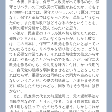
て、今後、日本は、保守二大政党が出て来るのか、保
守とリベラルの二大政党の可能性があるのか、そもそ
も1980年代までは、保守とリベラルという区分けでは
なく、保守と革新ではなかったのか、革新はどうなっ
たのか、また憲法改正はどうなるのかということを、
今回の選挙分析から読んでみたいと思う。
小池が、民進党のリベラル派を切り捨てたために、
傲慢だと言われ、人気がなくなったが、しかし彼女
は、この日本に、保守二大政党を作りたいと思ってい
たのだろうから、リベラルを切り捨てるのは、どうし
ても必要な作業であり、それは当然彼女の信念からす
れば、やるべきことだったのである。ただ、保守二大
政党を作るのなら、公明党を味方に付け、かつ長期的
に、自民党の組織を弱体化させるということをしなけ
ればならず、重要なのは同時にその両方を進めるしか
ないということだ。今夏の都議選は、たまたまその両
方に成功したのだけれども、国政ではそう簡単には行
かない。
また、民進党の代表の前原誠司は、元々選挙手法が
自民党的なので、とりわけ後者、つまり自民党組織の
切り崩しを狙っていたのだろうと思う。しかしこれが
成功するには、一旦は風が吹いて、政権を取らない限