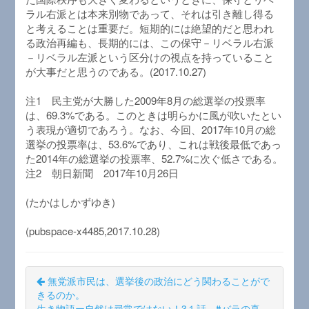
ラル右派とは本来別物であって、それは引き離し得る
と考えることは重要だ。短期的には絶望的だと思われ
る政治再編も、長期的には、この保守－リベラル右派
－リベラル左派という区分けの視点を持っていること
が大事だと思うのである。(2017.10.27)
注1 民主党が大勝した2009年8月の総選挙の投票率
は、69.3%である。このときは明らかに風が吹いたとい
う表現が適切であろう。なお、今回、2017年10月の総
選挙の投票率は、53.6%であり、これは戦後最低であっ
た2014年の総選挙の投票率、52.7%に次ぐ低さである。
注2 朝日新聞 2017年10月26日
(たかはしかずゆき)
(pubspace-x4485,2017.10.28)
無党派市民は、選挙後の政治にどう関わることがで
きるのか。
生き物語ー自然は尋常ではない！3１話 ❝バラの真