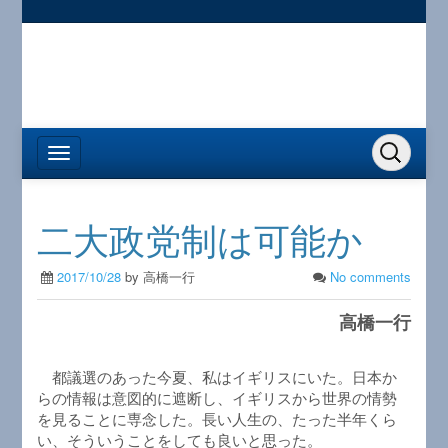
二大政党制は可能か
2017/10/28
by 高橋一行
No comments
高橋一行
都議選のあった今夏、私はイギリスにいた。日本か
らの情報は意図的に遮断し、イギリスから世界の情勢
を見ることに専念した。長い人生の、たった半年くら
い、そういうことをしても良いと思った。