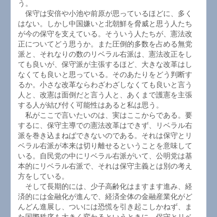
う。
保守は安倍や小池や前原が思っているほどに、多く
はない。しかし中国嫌いと北朝鮮を脅威と思う人たち
が今の保守を支えている。そういう人たちが、憲法改
正についてどう思うか。また圧倒的多数を占める無党
派と、それなりの数のリベラル右派は、憲法改正をし
ても良いが、保守派が主張するほど、大きな改革はし
なくても良いと思っている。そのあたりをどう判断す
るか。小さな改革ならわざわざしなくても良いと言う
人と、改憲は面倒だと言う人と、あくまで護憲を主張
する人が結び付く可能性はあると私は思う。
私がここで言いたいのは、実はここからである。要
するに、保守主導での憲法改革はできず、リベラル右
派を巻き込まねばできないのである。それは保守とリ
ベラル右派が本来は切り離せるということを意味して
いる。自民党の中にリベラル右派がいて、公明党は基
本的にリベラル右派で、それは保守主義とは別の考え
方をしている。
そして長期的には、少子高齢化はますます進み、経
済的には金融化が進んで、経済全体の金融産業化がど
んどん進展し、ついには恐慌を引き起こしかねず、ま
た国際秩序も大きく変わるというときに、保守とリベ