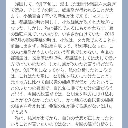
帰国して、9月下旬に、溜まった新聞や雑誌を大急ぎ
で読み、そしてその間に、総選挙が行われることが決
まり、小池百合子率いる新党が出て来て、マスコミ
は、都議選の時と同じく、小池旋風が吹くと大騒ぎに
なった。しかし、私は都民であるにもかかわらず、夏
の熱狂を見ていないので、いささか白けていた。2016
年7月の都知事選の時は、小池は、タカ派であることを
前面に出さず、浮動票を取って、都知事になった。こ
の人は選挙がうまいなという印象でしかない。今夏の
都議選は、投票率は51.3%。都議選としては決して低い
方ではないのだが、しかし風が吹いたと言うほどだろ
うか。9月下旬になってから、私の分析したところで
は、これはただ単に、公明党を味方につけたことと、
元々地方に比べて自民党の組織率が低かったというこ
とのふたつの要因で、自民党に勝てただけの話だろう
と思う。今回の総選挙では、公明党を味方に取り込む
ことができなかったのだし、かつ地方の自民党の組織
の強さを考えれば、希望の党が勝てる訳がない(注1)。
そう思う。
私は、結果が出てから、自分の予想が正しかったと
いうことが言いたいのではない。今回の選挙分析をし