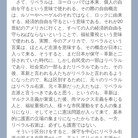
さて、リベラルは、ヨーロッパでは本来、個人の自
由を守るという意味で使われる。その際の自由概念
は、ルソーやヘーゲルのそれではなく、ロックに由来
する、経済的自由を守るという意味である。それが20
世紀のアメリカに行くと、すべての人の経済的自由を
守らねばならないということで、福祉重視という意味
で使われる。実際、今のアメリカで、リベラルという
言葉は、ほとんど左派を意味する。その概念が日本に
入って来る。そうすると、まだ日本が保守－革新と二
分されていた時代に、しかし自民党の一部はリベラル
であり、社会党の一部もまたリベラルであった。その
後、革新と言われる人たちがリベラルと言われるよう
になったので、私は区別するために、元々のリベラル
はリベラル右派、元々革新だった人たちは、リベラル
左派と言うべきであると思う。というのも、革新は、
マルクス主義が衰退した後、尚マルクス主義を奉じる
人と、福祉重視の人、様々な市民運動をする人の集ま
りになり、そしてそこに憲法問題が入って来て、基本
的に護憲の立場の集まりになったからである。一方、
リベラル右派は、必ずしも護憲ではない。
そういう区分けをすると、保守を中心にリベラル右
派の混ざる自民党がいて、主としてリベラル右派から