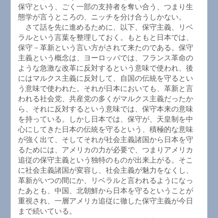
保守という、ごく一部の支持者を奪い合う、つまり生
態学が言うところの、ニッチを分け合うしかない。
さて話を先に進めるために、以下、保守主義、リベ
ラルという言葉を整理しておく。もともと日本では、
保守－革新という言い方がされて来たのである。保守
主義という概念は、ヨーロッパでは、フランス革命の
ような急激な改革に反対するという意味で使われ、後
にはマルクス主義に反対して、自国の伝統を守るとい
う意味で使われた。それが日本においても、革新と言
われる社会党、共産党の多くがマルクス主義だったか
ら、それに反対するという意味では、保守本来の意味
を持っている。しかし日本では、保守が、天皇制を中
心にしてきた日本の伝統を守るという、積極的な意味
が強く出て、そしてそれが社会主義諸国から日本を守
るためには、アメリカの力が必要で、つまりアメリカ
追従の保守主義という独特のものが出来上がる。そこ
に社会主義諸国が変容し、社会主義が魅力をなくし、
革新がいつの間にか、リベラルと言われるようになっ
たあとも、中国、北朝鮮から日本を守るということが
重視され、一層アメリカ追従に徹した保守主義が今日
まで続いている。