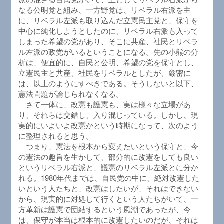
なる公明党と組み、一方野党は、リベラル右派を主
に、リベラル左派も取り込んだ立憲民主党と、保守を
中心に純化しようとしたのに、リベラル右派も入って
しまった希望の党があり、そこに共産、社民とリベラ
ル左派の政党がいるということになる。先の小熊の分
析は、便宜的に、自民と公明、希望の党を保守とし、
立憲民主と共産、社民をリベラルとしたが、厳密に
は、以上のようにすべきである。そうしないと以下、
憲法問題が論じられなくなる。
さて一体に、改憲も護憲も、実は様々な立場があ
り、それらは交錯し、入り混じっている。しかし、現
実的にいよいよ改憲かという時期になって、次のよう
に整理されると思う。
つまり、憲法を根本から変えたいという保守と、今
の憲法の趣旨を生かして、部分的に改憲をしても良い
というリベラル右派と、護憲のリベラル左派とに分か
れる。1980年代までは、自民党の中に、絶対改憲した
いという人たちと、改憲はしたいが、それはできない
から、現実的に対処して行くという人たちがいて、一
方革新は護憲で団結するという風潮であったが、今
は、保守が本当は根本的に改憲したいのだが、それは