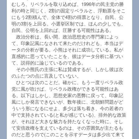
むしろ、リベラルを取り込めば、1996年の民主党の勝
利の時と同じく、2割の固定リベラルと、浮動票をそこ
にもう2割積んで、全体で4割の得票となり、自民、公
明の3割を上回る。小選挙区制では、ほんの少しでも、
自民、公明を上回れば、圧勝する可能性はある。
政治分析は、長い間、政治思想史の専門家によっ
て、印象記風になされて来たのだけれども、本当はデ
ータの分析が要る。小熊はそれに成功している。私が
直感的に思っていたことを、彼はデータ分析に基づい
て、説得的に論じているのである。
その小熊氏の主張に私は賛成するが、しかし彼は次
のふたつの点に言及していない。
ひとつは次のことだ。確かに、もう一度リベラル政
党に風が吹けば、リベラル政権ができる可能性はあ
る。以下はしかし、思想史家の悪弊に戻って、印象記
風にしか発言できないが、数年後に、北朝鮮問題がど
ういう形になるにせよ、多少は落ち着き、今の若者の
中で支持されている(と私が感じている)、排外的な政策
が、それほど大きな魅力を持たなくなった時に、そし
て安倍政権を支えているのは、その雰囲気が主たるも
のだと思うので(このことを示すデータは多少出て来て