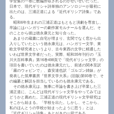
学全集の一巻に数編所収されるのがせいぜいだった。
日本で、現代ギリシャ詩単独のアンソロジーが最初に
出たのは、三浦正道による『近代ギリシア詩集』であ
る。
昭和6年生まれの三浦正道はもともと演劇を専攻し、
卒論にはハンガリーの劇作家モルナールを選んだ。そ
のことから彼は徳永康元と知り合った。
あまりの蔵書に自宅が埋まり、玄関でなく窓から出
入りしていたという徳永康元は、ハンガリー文学、東
欧文学研究者というより、古今東西の文学に精通した
いわば世界文学者だった。実際、昭和35年刊行の『玉
川大百科事典』第16巻498頁で「現代ギリシャ文学」の
項目を書いていたのは徳永康元だし、前述の関本至訳
「霧のウォピンで」、森安達也訳「ゴルゴン姉妹」が
発表した筑摩書房『世界文学大系』(旧版)第93巻で、そ
の編纂と解説を担当しているのも徳永康元である。
その徳永康元は、無事に卒論を書き上げ卒業した三
浦正道に、こんどは現代ギリシャ文学をやってみては
どうかと薦めた。三浦正道の現代ギリシャ文学研究は
そこから始まる。「学校を出た。しかし、そこから、
私のほんとうの学校が始まったように思う」とは、
『近代ギリシャ詩集』あとがきの一節である。