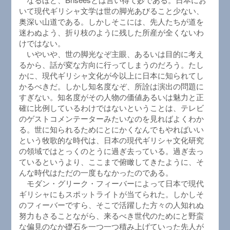
いて現代ギリシャ文学は世の脚光あびること少ない、
奥深い山道である。しかしそこには、先人たちが道を
迷わぬよう、折り枝のように残した所産が全くないわ
けではない。
いやいや、世の脚光なぞ主眼、あるいは目的に考え
るから、話が変な方向に行ってしまうのだろう。たし
かに、現代ギリシャ文化が今以上に日本に知られてし
かるべきだ。しかし知名度なぞ、所詮は演出の問題に
すぎない。知名度がその人物の価値あるいは魅力と正
確に比例しているわけではないということは、テレビ
のゲストコメンテーターみたいなのを見ればよくわか
る。世に知られるためにとにかくなんでもやればいい
という牧歌的な時代は、日本の現代ギリシャ文化研究
の領域ではとっくのとうに過ぎ去っている。過ぎ去っ
ているというより、ここまで俯瞰してきたように、そ
んな時代はただの一度もなかったのである。
モダン・グリーク・フィーバーによって日本で現代
ギリシャにもスポットライトが当てられた。しかしそ
のフィーバーですら、そこで活躍した方々の人知れぬ
努力もさることながら、来るべき世代のためにと野蛮
な偏見のなか礎石を一つ一つ積み上げていった先人が