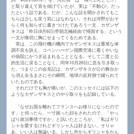
と取り違えて首を傾げていたが、実は「不動心!」だっ
たという話である。だが、こんな話を聞かされてもこ
ちらは少しも笑う気にはなれない。それは河野がおそ
らく何も知らずに書きつけたであろう一文、カザンザ
キスは「昨日(8月6日)早朝北極経由で帰国する」という
一文が痛切に胸にせまってくるためである。
実は、この飛行機の機内でカザンザキスは重篤な体
調不良を訴え、コペンハーゲン国際空港に着くやいな
や病院にかつぎ込まれることとなる。そして二度と公
的生活に戻ることなく、同年10月26日に息を引き取っ
た。つまりこの会見記は、カザンザキスが公の舞台か
ら消え去るまさにその瞬間、地球の反対側で綴られて
いたものである。
それだけでも胸が痛いが、このエッセイには以下の
ようなカザンザキスとのやり取りをも記録している。
「なぜお国を離れてフランスへお移りになったので
す」と伺ったら、一寸困った顔をされたので、「やっ
ぱり政治事情ですか」と訊いたところが、「私はギリ
シャを愛するけれどギリシャ人は好まない。そりゃ
あ、いい人は無論いる。しかし外からギリシャをかん