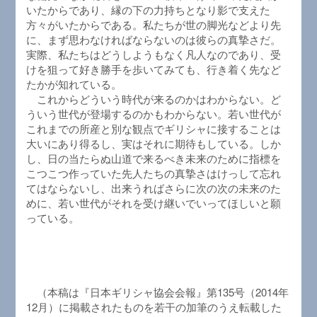
いたからであり、縁の下の力持ちとなり影で支えた
方々がいたからである。私たちが世の脚光などより先
に、まず思わなければならないのは彼らの真摯さだ。
実際、私たちはどうしようもなく凡人なのであり、受
けを狙って好き勝手を歩いてみても、行き着く先など
たかが知れている。
これからどういう時代が来るのかはわからない。ど
ういう世代が登場するのかもわからない。若い世代が
これまでの所産と別な観点でギリシャに接することは
大いにあり得るし、実はそれに期待もしている。しか
し、日の当たらぬ山道で来るべき未来のために指標を
こつこつ作っていた先人たちの真摯さはけっして忘れ
てはならないし、出来うればさらに次の次の未来のた
めに、若い世代がそれを受け継いでいってほしいと願
っている。
（本稿は『日本ギリシャ協会会報』第135号（2014年
12月）に掲載されたものを若干の加筆のうえ転載した