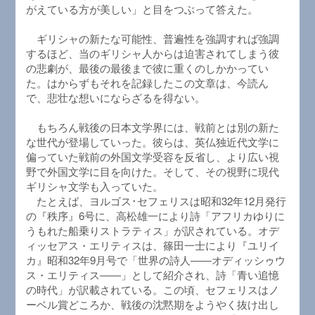
がえている方が美しい」と目をつぶって答えた。
ギリシャの新たな可能性、普遍性を強調すれば強調
するほど、当のギリシャ人からは迫害されてしまう彼
の悲劇が、最後の最後まで彼に重くのしかかってい
た。はからずもそれを記録したこの文章は、今読ん
で、悲壮な想いにならざるを得ない。
もちろん戦後の日本文学界には、戦前とは別の新た
な世代が登場していった。彼らは、英仏独近代文学に
偏っていた戦前の外国文学受容を反省し、より広い視
野で外国文学に目を向けた。そして、その視野に現代
ギリシャ文学も入っていた。
たとえば、ヨルゴス･セフェリスは昭和32年12月発行
の『秩序』6号に、高松雄一により詩「アフリカゆりに
うもれた船乗りストラティス」が訳されている。オデ
ィッセアス・エリティスは、篠田一士により『ユリイ
カ』昭和32年9月号で「世界の詩人――オディッシゥウ
ス・エリティス――」として紹介され、詩「青い追憶
の時代」が訳載されている。この頃、セフェリスはノ
ーベル賞どころか、戦後の沈黙期をようやく抜け出し