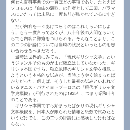
何せん百科事典での一頁ほどの事項であり、たとえば
ソロモスは『自由の頒歌』の作者として二回、パラマ
スにいたっては末尾に一度名前が呟かれているにすぎ
ない。
だが内容を一々あげつらうのはこれくらいにしよ
う。もう一度言っておくが、八十年後の人間ならいく
らでも内容に難癖をつけられる。そんなことより、こ
の二つの評論については当時の状況といったものを思
い合わせるべきだろう。
当時は世界的にみても、「現代ギリシャ文学」とい
うジャンルそのものがまだ確立はしていなかった。ギ
リシャ本国ですら、独立以降のギリシャ文学を概観し
ようという本格的な試みが、当時ようやく始まったば
かりだった。例えば、そうした最初の試みといわれて
いるヤニス・パナイヨトプーロスの『現代ギリシャ文
学史概観』が刊行されたのは1935年、つまり昭和十年
のことである。
ギリシャ本国ですら始まったばかりの現代ギリシャ
文学概観を、日本人が限られた情報と紙数で試みたと
いうだけでも、この二つの評論には感嘆しなければな
らない。