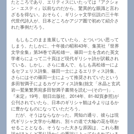
たところであり、エリティスにいたっては『アクシォ
ン・エスティ』以前なのだから、驚異的な眼識と言わ
ざるを得ない。おそらく、ギリシャ文学伝説の三十年
代世代詩人が、日本どころかアジア圏で初めて紹介さ
れた事例だろう。
もしもこのまま進展していたら、とついつい思って
しまう。たしかに、十年後の昭和43年、集英社『世界
文学全集』第34巻で高松雄一、篠田一士を含めた英文
学者らによって二十頁ほど現代ギリシャ詩が訳載され
ている。しかし、さらに進んで、もしも高松雄一によ
るセフェリス詩集、篠田一士によるエリティス詩集、
さらにはその篠田一士によって推奨されていたという
多田智満子によるカヴァフィス詩集(拙文「水晶と玄武
岩―鷲巣繁男宛多田智満子書簡を読む―(その一)」、
『未定』19号、朝日出版社、2014年、81-82頁参照)が
公刊されていたら、日本のギリシャ観は今よりはるか
に豊かなものになっていただろう。
だが、そうはならなかった。周知の通り、彼らは現
代ギリシャ文学から離れ、別々の道で大輪の花を咲か
せることとなる。そうなった大きな原因は、これら翻
訳がほとんど英仏語からの重訳によってなされている