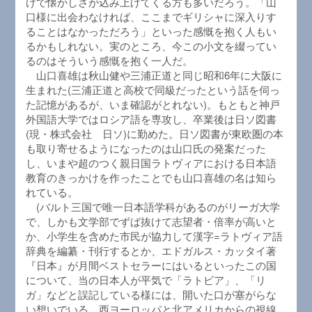
けで懐かしさが込み上げてくる方も多いだろう。「山
口様に出会わなければ、ここまでギリシャに深入りす
ることはなかっただろう」といった感慨を抱く人もい
るかもしれない。実のところ、今この小文を綴ってい
るのはそういう感慨を抱く一人だ。
山口喜雄は秋山健や三浦正道と同じ昭和6年に大阪に
生まれた(三浦正道と高校で同級だったという話を伺っ
た記憶があるが、いま確認がとれない)。もともと神戸
外国語大学ではロシア語を専攻し、卒業後は日ソ図書
(現・株式会社 日ソ)に勤めた。日ソ図書が東欧圏の本
も取り寄せるようになったのは山口氏の発案だった
し、いまや超のつく親日国ラトヴィアにおける日本語
教育のきっかけを作ったことでも山口喜雄の名は知ら
れている。
(バルト三国で唯一日本語学科があるのがリーガ大学
で、しかも文学部でずば抜けて志望者・倍率が高いと
か、小学生を含めた市民が協力して漢字=ラトヴィア語
辞典を編纂・刊行するとか、エドガルス・カッタイ著
『日本』が月間ベストセラーにはいるといったこの国
について、当の日本人が平気で「ラトビア」、「リ
ガ」などと誤記している様には、開いた口が塞がらな
い想いでいる。西ヨーロッパと北アメリカからの視線