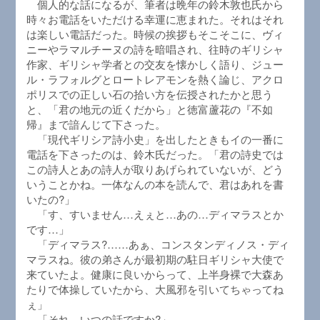
個人的な話になるが、筆者は晩年の鈴木敦也氏から
時々お電話をいただける幸運に恵まれた。それはそれ
は楽しい電話だった。時候の挨拶もそこそこに、ヴィ
ニーやラマルチーヌの詩を暗唱され、往時のギリシャ
作家、ギリシャ学者との交友を懐かしく語り、ジュー
ル・ラフォルグとロートレアモンを熱く論じ、アクロ
ポリスでの正しい石の拾い方を伝授されたかと思う
と、「君の地元の近くだから」と徳富蘆花の『不如
帰』まで諳んじて下さった。
「現代ギリシア詩小史」を出したときもイの一番に
電話を下さったのは、鈴木氏だった。「君の詩史では
この詩人とあの詩人が取りあげられていないが、どう
いうことかね。一体なんの本を読んで、君はあれを書
いたの?」
「す、すいません…えぇと…あの…ディマラスとか
です…」
「ディマラス?……あぁ、コンスタンディノス・ディ
マラスね。彼の弟さんが最初期の駐日ギリシャ大使で
来ていたよ。健康に良いからって、上半身裸で大森あ
たりで体操していたから、大風邪を引いてちゃってね
ぇ」
「それ、いつの話ですか?」