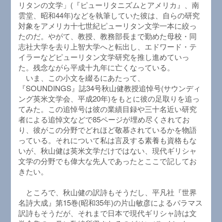
リタンの文学」(『ピューリタニズムとアメリカ』、南
雲堂、昭和44年)などを執筆していた彼は、自らの研究
対象をアメリカ十七世紀ピューリタン文学一本に絞っ
たのだ。やがて、教授、教務部長まで勤めた母校・同
志社大学を去り上智大学へと転出し、エドワード・テ
イラーなどピューリタン文学研究を推し進めていっ
た。残念ながら平成十九年に亡くなっている。
いま、この小文を綴るにあたって、
『SOUNDINGS』誌34号秋山健教授追悼号(サウンディ
ング英米文学会、平成20年)をもとに彼の足取りを追っ
てみた。この追悼号は彼の業績目録や三十名近い研究
者による追悼文などで85ページが埋め尽くされてお
り、彼がこの分野でどれほど敬慕されているかを物語
っている。それについて私は言及する素養も資格もな
いが、秋山健は英米文学だけではない、現代ギリシャ
文学の分野でも偉大な先人であったとここで記してお
きたい。
ところで、秋山健の訳詩もそうだし、平凡社『世界
名詩大成』第15巻(昭和35年)の片山敏彦によるパラマス
訳詩もそうだが、それまで日本で現代ギリシャ詩は文