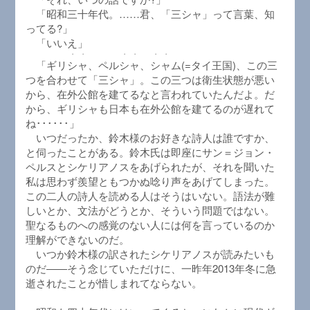
「昭和三十年代。……君、「三シャ」って言葉、知
ってる?」
「いいえ」
・・
・・
・・
「ギリ
シャ
、ペル
シャ
、
シャ
ム(=タイ王国)、この三
つを合わせて「三シャ」。この三つは衛生状態が悪い
から、在外公館を建てるなと言われていたんだよ。だ
から、ギリシャも日本も在外公館を建てるのが遅れて
ね･･････」
いつだったか、鈴木様のお好きな詩人は誰ですか、
と伺ったことがある。鈴木氏は即座にサン＝ジョン・
ペルスとシケリアノスをあげられたが、それを聞いた
私は思わず羨望ともつかぬ唸り声をあげてしまった。
この二人の詩人を読める人はそうはいない。語法が難
しいとか、文法がどうとか、そういう問題ではない。
聖なるものへの感覚のない人には何を言っているのか
理解ができないのだ。
いつか鈴木様の訳されたシケリアノスが読みたいも
のだ――そう念じていただけに、一昨年2013年冬に急
逝されたことが惜しまれてならない。