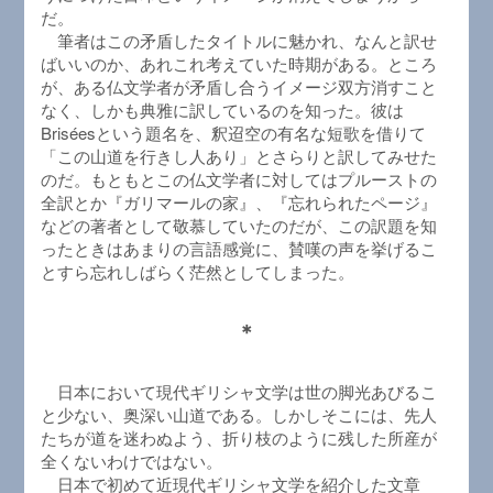
だ。
筆者はこの矛盾したタイトルに魅かれ、なんと訳せ
ばいいのか、あれこれ考えていた時期がある。ところ
が、ある仏文学者が矛盾し合うイメージ双方消すこと
なく、しかも典雅に訳しているのを知った。彼は
Briséesという題名を、釈迢空の有名な短歌を借りて
「この山道を行きし人あり」とさらりと訳してみせた
のだ。もともとこの仏文学者に対してはプルーストの
全訳とか『ガリマールの家』、『忘れられたページ』
などの著者として敬慕していたのだが、この訳題を知
ったときはあまりの言語感覚に、賛嘆の声を挙げるこ
とすら忘れしばらく茫然としてしまった。
＊
日本において現代ギリシャ文学は世の脚光あびるこ
と少ない、奥深い山道である。しかしそこには、先人
たちが道を迷わぬよう、折り枝のように残した所産が
全くないわけではない。
日本で初めて近現代ギリシャ文学を紹介した文章