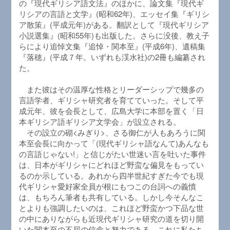
の『現代ギリシア語文法』のほかに、論文集『現代ギ
リシアの言語と文学』(昭和62年)、エッセイ集『ギリシ
ア散策』(平成元年)がある。翻訳として『現代ギリシア
小説選集』(昭和55年)も出版した。さらに没後、教え子
らにより追悼文集『追悼・関本至』(平成6年)、遺稿集
『落穂』(平成７年。いずれも渓水社)の2冊も編纂され
た。
また彼はその温厚な性格とリーダーシップで幾多の
言語学者、ギリシャ研究者を育てていった。そして平
成元年、彼を会長として、広島大学に本部を置く「日
本ギリシア語ギリシア文学会」が設立される。
その設立の砌<みぎり>、さる御仁が人もあろうに関
本至会長に向かって「(現代ギリシャ語なんて)あんなも
の言語じゃない!」と信じがたい世迷い言を吐いた事件
は、日本がギリシャにどれほど野蛮な偏見をもってい
るのか示している。あれから四半世紀すぎた今でも現
代ギリシャ愛好家全員が根にもつこの台詞への義憤
は、もちろん筆者も共有している。しかし今そんなこ
とよりも強調したいのは、これほど野蛮かつ下品な世
の中にありながらも近現代ギリシャ研究の道を切り開
いた関本至の不屈の信念と努力である。これに私たち