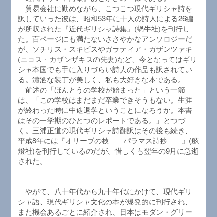
貿易会社に勤めながら、こつこつ現代ギリシャ詩を
訳していった彼は、昭和53年に十人の詩人による26編
が所収された『近代ギリシャ詩集』(蝸牛社)を刊行し
た。百ページにも満たないささやかなアンソロジーだ
が、ソチリス・スキピスやガラティア・ガザンツァキ
(ニコス・カザンザキスの先妻)など、今となってはギリ
シャ本国でも手に入りづらい詩人の作品も訳されてい
る。瀟洒な装丁が美しく、私も大好きな本である。
前述の「ほんとうの学校が始まった」という一節
は、「この学校はまだまだ卒業できそうもない。生涯
が終わった時に中途退学ということになろうか。本書
はその一学期のひとつのレポートである。」とつづ
く。三浦正道の現代ギリシャ詩翻訳はその後も続き、
平成8年には『オリーブの枝――パラマス詩抄――』(舷
燈社)を刊行しているのだが、惜しくも翌年の9月に急逝
された。
やがて、八十年代から九十年代にかけて、現代ギリ
シャ語、現代ギリシャ文化の本が爆発的に刊行され、
また機会あるごとに紹介され、日本はモダン・グリー