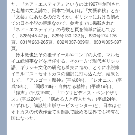
た。『ネア・エスティア』というのは1927年創刊され
た老舗の文芸誌で、日本で例えれば『文藝春秋』とか
『文藝』にあたるのだろうか。ギリシャにおける初め
ての日本小説の翻訳なので、参考までに掲載された
『ネア・エスティア』の号数と頁を簡単に記してお
く。828号45-47頁、829号130-132頁、830号174-176
頁、831号263-265頁、832号337-339頁、833号395-397
頁。
鈴木敦也はその後ザイールやコンゴの大使、マルセ
イユ総領事などを歴任する。その一方で現代ギリシャ
語、ギリシャ文化の研究も着実に進め、とくに小説家
イヨルゴス・セオトカスの翻訳に打ち込んだ。結果と
して、『アルゴー・魔神』(平成8年)、『レオニス』(平
成18年)、『閑暇の時・自由なる精神』(平成19年)、
『鐘声』(平成19年)、『エヴリピディス・ペンドザリ
ス』(平成20年)、『病める人と行人たち』(平成24年。
いずれも、講談社出版サービスセンター)と、日本はセ
オトカスの代表作全てを翻訳で読める世界でも稀有な
国になった。