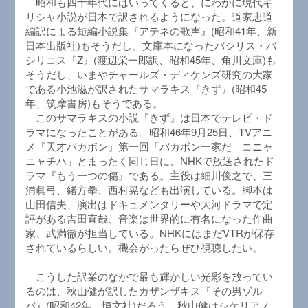
昭和も四十年代にはいってくると、にわかに現代ギ
リシャ小説が日本で訳されるようになった。道家忠道
編訳による短編小説集『アテネの歌声』(昭和41年、新
日本出版社)もそうだし、文庫本になったバシリス・バ
シリコス『Z』(渡辺栄一郎訳、昭和45年、角川文庫)も
そうだし、いまやチャールズ・ディケンズ研究の大家
である小池滋が訳されたサマラキス『きず』(昭和45
年、筑摩書房)もそうである。
このサマラキスの小説『きず』は日本でテレビ・ド
ラマになったことがある。昭和46年9月25日、TVアニ
メ『天才バカボン』第一回「バカボン一家だ コニャ
ニャチハ」とまったく同じ日に、NHKで放送されたド
ラマ『もう一つの傷』である。主役は細川俊之で、三
浦眞弓、緒方拳、西村晃なども出演している。脚本は
山田信夫、演出はドキュメンタリーや大河ドラマで定
評がある吉田直哉、音楽は世界的に有名になった作曲
家、武満徹が担当している。NHKにはまだVTRが保存
されているらしい。機会がったらぜひ視聴したい。
こうした訳業のなかで最も輝かしい光彩を放ってい
るのは、秋山健が訳したカザンザキス『その男ゾル
バ』(昭和42年、恒文社)だろう。秋山健はシケリアノ