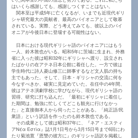
はいくら感謝しても、感謝しつくすことはない。
関本至は平成5年に亡くなるが、いまでも近現代ギリ
シャ研究最大の貢献者、最高のパイオニアとして敬慕
されている。実際、どう考えてみても、彼以上のパイ
オニアが今後日本に登場する可能性はない。
日本における現代ギリシャ語のパイオニアにはもう
一人、鈴木敦也がいる。昭和5年に茨城に生まれ、外務
省に入った彼は昭和32年にギリシャへ渡り、設立され
たばかりの在アテネ日本公館に着任した。一方で彼は
学生時代に詩人菱山修三に師事するなど文人肌の持ち
主でもあった。そして、日本・ギリシャの交流に何を
今なすべきか、確実に見定めていた。在任中の4年間、
彼はアテネ演劇学校に学びながら、現代ギリシャ語の
習得、研究に打ち込んだ。「最初にギリシャに着任し
た期間は、勉強に忙しくてどこも観光に行けなかっ
た」と直接御本人から伺ったことがある。「純正語/民
衆語」という訳語を作ったのも鈴木敦也である。
その成果として彼は昭和37年に、『ネア・エスティ
アΝέα Εστία』誌1月1日号から3月15日号まで6回にわ
たり菊池寛『恩讐の彼方に』のギリシャ語訳を掲載し