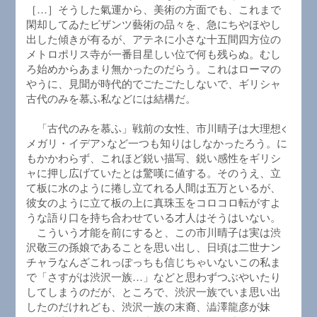
［…］そうした氣運から、美術の方面でも、これまで
閑却してゐたビザンツ藝術の品々を、急にちやほやし
出した傾きが有るが、アテネに小さな十五間四方位の
メトロポリス寺が一番目星しい位で何も残らぬ。むし
ろ始めからあまり無かったのだらう。これはローマの
やうに、見聞が時代的でごたごたしないで、ギリシャ
古代のみを慕ふ私などには結構だ。
「古代のみを慕ふ」戦前の女性、市川晴子は大理想<
メガリ・イデア>など一つも知りはしなかったろう。に
もかかわらず、これほど鋭い描写、鋭い感性をギリシ
ャに押し広げていたとは驚嘆に値する。そのうえ、立
て板に水のように捲し立てれる人間は五万といるが、
彼女のように立て板の上に真珠玉をコロコロ転がすよ
うな語り口を持ち合わせている才人はそうはいない。
こういう才能を前にすると、この市川晴子は実は渋
沢敬三の孫娘であることを思い出し、日頃は二世ナン
チャラなんざこれっぽっちも信じちゃいないこの私ま
で「さすがは渋沢一族…」などと思わずつぶやいたり
してしまうのだが、ところで、渋沢一族でいま思い出
したのだけれども、渋沢一族の末裔、澁澤龍彦が妹