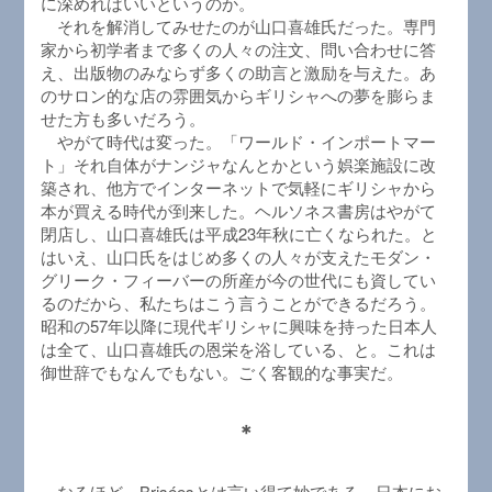
に深めればいいというのか。
それを解消してみせたのが山口喜雄氏だった。専門
家から初学者まで多くの人々の注文、問い合わせに答
え、出版物のみならず多くの助言と激励を与えた。あ
のサロン的な店の雰囲気からギリシャへの夢を膨らま
せた方も多いだろう。
やがて時代は変った。「ワールド・インポートマー
ト」それ自体がナンジャなんとかという娯楽施設に改
築され、他方でインターネットで気軽にギリシャから
本が買える時代が到来した。ヘルソネス書房はやがて
閉店し、山口喜雄氏は平成23年秋に亡くなられた。と
はいえ、山口氏をはじめ多くの人々が支えたモダン・
グリーク・フィーバーの所産が今の世代にも資してい
るのだから、私たちはこう言うことができるだろう。
昭和の57年以降に現代ギリシャに興味を持った日本人
は全て、山口喜雄氏の恩栄を浴している、と。これは
御世辞でもなんでもない。ごく客観的な事実だ。
＊
なるほど、Briséesとは言い得て妙である。日本にお