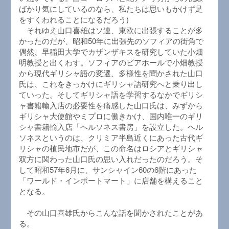
ばかり気にしているのなら、私たちは思いもかけず足
をすくわれることになるだろう)
それゆえ山口喜雄はソ連、東欧に出張することが多
かったのだが、昭和50年に出張先のソフィアの街角で
偶然、早稲田大学でカザンザキスを研究していた小畑
明教授と出くわす。ソフィアのビアホールで小畑教授
から現代ギリシャ語の変遷、多様性を聞かされた山口
氏は、これをきっかけにギリシャ語研究へと乗り出し
ていった。そしてギリシャ語を学習するなかでギリシ
ャ書籍輸入店の必要性を痛感した山口氏は、みずから
ギリシャ大使館やミプロに働きかけ、国内唯一のギリ
シャ書籍輸入店「ヘルソネス書房」を設立した。ヘル
ソネスというのは、クリミア半島近くにあった古代ギ
リシャの植民地市だが、この命名はロシアとギリシャ
双方に関わった山口氏の思い入れだったのだろう。そ
して昭和57年6月に、サンシャイン60の6階にあった
「ワールド・インポートマート」に店舗を構えること
となる。
その山口喜雄氏からこんな話を聞かされたことがあ
る。