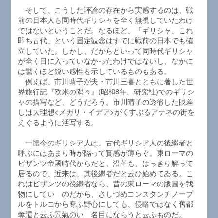
そして、こうした評論の存在から実感するのは、戦
前の日本人も同時代ギリシャを全く無視していたわけ
ではないということだ。なるほど、「ギリシャ、これ
即ち古代」という固定観念はすでに戦前の日本でも確
立していた。しかし、だからといって同時代ギリシャ
が全く目に入っていなかったわけではないし、なかに
は驚くほど鋭い感性を示しているものもある。
例えば、市川晴子が夫・市川三喜とともに著した世
界旅行記『欧米の隅々』(昭和8年、研究社)でのギリシ
ャの描写など、どうだろう。市川晴子の透徹した眼差
しは大理想<メガリ・イデア>がくすぶるアテネの街を
えぐるように活写する。
一體今のギリシア人は、古代ギリシア人の後繼者と
呼ぶにはあまり時が隔って實感が薄らぐ。東ローマの
ビザンツ帝國時代からだと、沿革も、はっきり解って
居るので、近来は、其後繼者だと云ひ始めてゐる。こ
れはビザンツの後繼者なら、昔の東ローマの版圖を我
物にしていゝのだから、さしづめコンスタンチノープ
ルをトルコから奪ふ野心にしても、侵略ではなく舊都
奪還と云ふ景氣のいゝ名目にならうと云ふものだ。