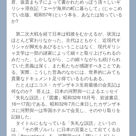
君、坂斎まち子によって書かれためっぽう清々しいギ
リシャ滞在記『エーゲ海岸の町に暮らして』(じゃこめ
てい出版、昭和57年)という本を、あなたは知っている
か?
第二次大戦を経て日本は戦後をむかえるが、状況は
ほとんど変わりなかった。古代はともかく、近現代ギ
リシャが脚光をあびるということはなく、現代ギリシ
ャ文学は一部の諸家によって細々と取り上げられるの
みだった。しかしながら、この細々ながらも続けられ
ていた意義は深く、また私たちが感謝すべきことであ
る。実際、こうした営為のなかには、世界的にみても
貴重なドキュメント足り得ているものもある。
たとえばニコス・カザンザキス生前最後の会見記は
何なのか? 答えは、日本の河野與一によるエッセイ
「失礼な誤読」(『図書』昭和32年10月号、岩波書店、
16ー17頁)である。昭和32年7月に来日したカザンザキ
スに河野與一は帝国ホテルで会見し、そのやり取りを
記録した。
タイトルにもなっている「失礼な誤読」というの
は、『その男ゾルバ』に日本の言葉として出てくる台
詞「Φουντόσιν!」を、河野與一は「褌!<ふんどし!>」