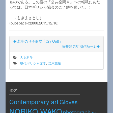
ものである。この度の「公共空間Ｘ」への転載にあた
っては、日本ギリシャ協会のご了解を頂いた。）
（もぎまさとし）
(pubspace-x2808,2015.12.18)
若生のり子個展「Cry Out!」
藤井建男初期作品ー2
人文科学
現代ギリシャ文学
,
茂木政敏
タグ
Contemporary art
Gloves
NORIKO WAKO
photograph
THE