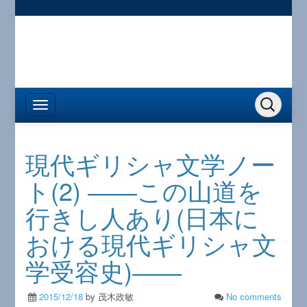
現代ギリシャ文学ノー
ト(2) ――この山道を
行きし人あり(日本に
おける現代ギリシャ文
学受容史)――
2015/12/18
by 茂木政敏
No comments