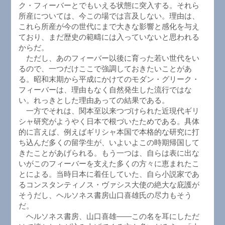
ク・フィーバーとでもいえる状態に突入する。それら
所産については、今この場では言及しない。理由は、
これら所産が今の世代にまで大きな影響と感化を与え
ており、まだ歴史の範疇には入っていないと思われる
からだ。
ただし、あのフィーバー以後に育った若い世代をい
るので、一つだけここで強調しておきたいことがあ
る。昭和末期から平成にかけてのモダン・グリーク・
フィーバーは、理由もなく自然発生した流行ではな
い。れっきとした理由あっての結果である。
一方でそれは、関本至以来つづけられた近現代ギリ
シャ研究がようやく日本で根づいたためである。具体
的に言えば、例えばギリシャ本国で本格的な研究に打
ち込んだ多くの留学生が、いよいよこの時期帰国して
きたことがあげられる。もう一つは、自らは表に出な
いがこのフィーバーを支えた多くの方々に恵まれたこ
とによる。当時日本に着任していた、自ら小説家であ
るコンスタンティノス・ヴァシス大使の絶大な庇護が
そうだし、ヘルソネス書房山口喜雄氏の尽力もそう
だ。
ヘルソネス書房、山口喜雄――この名を耳にしただ