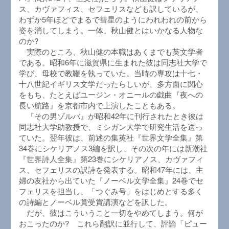
ス、カヴァフィス、セフェリスなども訳しているが、
わずか5年ほどでまるで彗星のようにわれわれの前から
姿を消してしまう。一体、秋山健とはいかなる人物な
のか?
実際のところ、秋山健の本職はあくまでも英文学者
である。昭和6年に滋賀県に生まれた彼は同志社大学で
学び、母校で教鞭を執っていた。当時の専攻は十七・
十八世紀イギリス文学だったらしいが、多方面に関心
をもち、たとえばユージン・オニールの戯曲『夜への
長い航路』を京都市内で上演したこともある。
『その男ゾルバ』が昭和42年に刊行されたとき彼は
同志社大学助教授で、ミシガン大学で研究生活を送っ
ていた。翌年彼は、前述の集英社『世界文学全集』第
34巻にシケリアノス3編を訳し、その次の年には新潮社
『世界詩人全集』第23巻にシケリアノス、カヴァフィ
ス、セフェリスの訳詩を発表する。昭和47年には、主
婦の友社から出ていた『ノーベル文学全集』24巻でセ
フェリスを担当し、「つぐみ号」をはじめとする多く
の詩編とノーベル賞受賞講演などを訳した。
だが、彼はこういうこと一切をやめてしまう。何が
おこったのか? これら翻訳に並行して、評論「ピュー