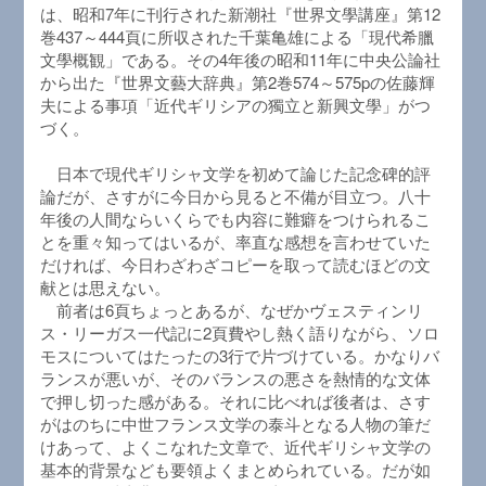
は、昭和7年に刊行された新潮社『世界文學講座』第12
巻437～444頁に所収された千葉亀雄による「現代希臘
文學概観」である。その4年後の昭和11年に中央公論社
から出た『世界文藝大辞典』第2巻574～575pの佐藤輝
夫による事項「近代ギリシアの獨立と新興文學」がつ
づく。
日本で現代ギリシャ文学を初めて論じた記念碑的評
論だが、さすがに今日から見ると不備が目立つ。八十
年後の人間ならいくらでも内容に難癖をつけられるこ
とを重々知ってはいるが、率直な感想を言わせていた
だければ、今日わざわざコピーを取って読むほどの文
献とは思えない。
前者は6頁ちょっとあるが、なぜかヴェスティンリ
ス・リーガス一代記に2頁費やし熱く語りながら、ソロ
モスについてはたったの3行で片づけている。かなりバ
ランスが悪いが、そのバランスの悪さを熱情的な文体
で押し切った感がある。それに比べれば後者は、さす
がはのちに中世フランス文学の泰斗となる人物の筆だ
けあって、よくこなれた文章で、近代ギリシャ文学の
基本的背景なども要領よくまとめられている。だが如