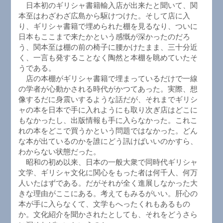
日本初のギリシャ書籍輸入店が出来たと聞いて、関
本至はわざわざ広島から駆けつけた。そして店に入
り、ギリシャ書籍で埋められた棚を見るなり、ついに
日本もここまで来たかという感慨が深かったのだろ
う、関本至は棚の前の椅子に腰かけたまま、三十分近
く、一言も発することなく陶然と本棚を眺めていたそ
うである。
店の本棚がギリシャ書籍で埋まっているだけで一線
の学者が心動かされる時代がかつてあった。実際、想
像するだに身震いするような話だが、それまでギリシ
ャの本を日本で手に入れようにも取り次ぎ店はどこに
もなかったし、出版情報も手に入らなかった。これこ
れの本をどこで買うかという問題ではなかった。どん
な本が出ているのかを誰にどう訊けばいいのかすら、
わからない状態だった。
昭和の初め以来、日本の一般大衆で同時代ギリシャ
文学、ギリシャ文化に関心をもった者は何千人、何万
人いたはずである。だがそれが全く進展しなかった大
きな理由がここにある。考えてもみるがいい。肝心の
本が手に入らなくて、文学もへったくれもあるもの
か。文化紹介を聞かされたとしても、それをどうさら