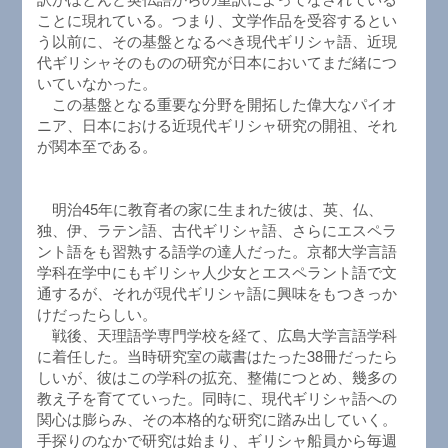
ことに現れている。つまり、文学作品を受容するとい
う以前に、その基盤となるべき現代ギリシャ語、近現
代ギリシャそのものの研究が日本においてまだ緒につ
いていなかった。
この基盤となる重要な分野を開拓した偉大なパイオ
ニア、日本における近現代ギリシャ研究の開祖、それ
が関本至である。
明治45年に教育者の家に生まれた彼は、英、仏、
独、伊、ラテン語、古代ギリシャ語、さらにエスペラ
ント語をも習熟する語学の達人だった。京都大学言語
学科在学中にもギリシャ人少女とエスペラント語で文
通するが、それが現代ギリシャ語に興味をもつきっか
けだったらしい。
戦後、天理語学専門学校を経て、広島大学言語学科
に着任した。当時研究室の蔵書はたった38冊だったら
しいが、彼はこの学科の拡充、整備につとめ、幾多の
教え子を育てていった。同時に、現代ギリシャ語への
関心は膨らみ、その本格的な研究に踏み出していく。
手探りのなかで研究は始まり、ギリシャ船員から毎週