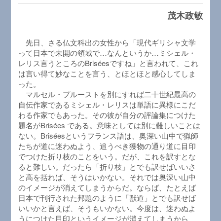
茂木政敏
先日、さる仏文科出の女性から「現代ギリシャ文学
って日本で未開の領域で…なんというか…ミシェル・
レリス言うところのBriséesですね」と言われて、これ
は言い得て妙なことを言う、とほとほと感心してしま
った。
マルセル・プルーストを別にすれば二十世紀最高の
自伝作家であるミシェル・レリスは単語に異様にこだ
わる作家でもあった。その彼が自分の評論集につけた
題名がBrisées である。意味としては別に難しいことは
ない。Briséesというフランス語は、奥深い山中で猟師
たちが道に迷わぬよう、追うべき獲物の通り道に目印
でつけた折り枝のことをいう。だが、これを訳すとな
ると難しい。だったら「折り枝」とでも訳せばいいさ
と高を括れば、そうはいかない。それでは奥深い山中
のイメージが消えてしまうからだ。ならば、たとえば
日本で刊行された邦題のように「獣道」とでも訳せば
いいかと言えば、そうもいかない。今度は、迷わぬよ
うにつけた目印というイメージが消えてしまうから