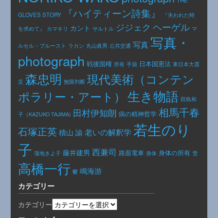
『ハイティーン詩集』
GLOVES STORY
『失われた時
ヘーゲル
ジジェク
カント
カマキリ
を求めて』
サルトル
マ
写真・
写真
公共交通
ルセル・プルースト
ラカン
丸山眞男
photograph
日本国憲法
戦後国権
手袋
東日本大震
所有
森忠明
現代美術（コンテン
災
無限判断
生き物語
ポラリー・アート）
田島和
相馬千春
田村伊知朗
病の精神哲学
子（KAZUKO TAJIMA)
若生のり
石塚正英
老いの解釈学
積山 諭
子
西兼司
藤井建男
路面電車
身体の所有
身体
蒲地きよ子
雪
高橋一行
鳴海游
鬱
カテゴリー
カテゴリー