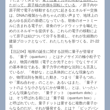
たがって、原子核の外側を回転している
。／原子内や
原子間で電子が移動するたびに起きるエネルギー交換
は、DNAの複製から赤ちゃんの笑い声まで、地球上の
あらゆる反応の基礎になっている。朝食のオートミー
ルに含まれる電子が、昼食のサンドウィッチを噛むた
めのエネルギーを提供する。これらの電子の移動によ
って原子は結びついて分子を形成し、それが生細胞の
建築ブロックとなって、わたしたちを形づくる。21-22
頁
【注記04】地球の誕生に関する説明に量子が登場す
る。「量子（quantum）」とはナノサイズの極小粒子で
あり、物質の種類（電子とか光子とか）でなくサイズ
の基本単位である。量子力学の奇妙な法則にも言及し
ているが、「奇妙な」とは具体的にどんな現象なの
か。物理法則を無視した動き、つまり「量子もつれ」
や「重ね合わせ」のことか、あるいはまた、「量子ド
ットのような小さななにかが爆発し」とは、いったい
どんな現象なのか。「量子ドット （quantum dots）」
は、そう呼ばれる前には「量子箱 （quantum box）」
と呼ばれていた。量子ドットは要するに複数の量子か
らなるのだが、それが爆発する、とは？ 「ビッグバン