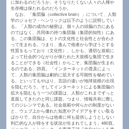
に加わるのだろうか。そうなりたくない人々の人権や
生存権は保たれるのだろうか。
なお、「集団脳（collective brain）」について、人類
学のジョセフ・ヘンリックは以下のように説明してい
る。「人類の成功の秘密は、個々人の頭脳の力にある
のではなく、共同体の持つ集団脳（集団的知性）にあ
る。この集団脳は、ヒトの文化性と社会性とが合わさ
って生まれる。つまり、進んで他者から学ぼうとする
性質をもっており（文化性）、しかも、適切な規範に
よって社会的つながりが保たれた大規模な集団で生き
ることができる（社会性）からこそ、集団脳が生まれ
るのである」25頁。「インターネットの普及によっ
て、人類の集団脳は劇的に拡大する可能性を秘めてい
る。といってもやはり、言語の違いが地球規模の出現
を阻むだろう。そしてインターネットによる集団脳の
拡大を阻むもう一つの課題は、人類がこれまでずっと
直面してきたのと同じ課題。つまり、情報共有に際し
てのジレンマである。社会規範や何らかの制度がない
と、ウェブ上から優れた知恵やアイデアをすくい取る
ばかりで、自分からは他者に何も提供しようとしない
利己的な人が得をする状況が生まれてしまう」480頁。
ジョセフ・ヘンリック、今西康子訳『文化がヒトを進