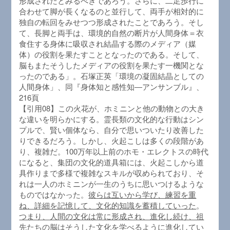
形成されたとみるべきであろう。さらに、二足歩行に
合わせて脚が長くなるのと並行して、両手が相対的に
独自の転回をみせつつ形成されたことであろう。そし
て、長脚と両手は、環境的自然の断片が人間身体＝衣
食住する身体に吸収され結晶する際のメディア（媒
体）の役割を果たすこととなったのである。そして、
脳もまたそうしたメディアの役割を果たす一機関とな
ったのである」。石塚正英「環境の凝固結晶としての
人間身体」、同『身体知と感性知―アンサンブル』、
216頁
【引用08】この火花が、ホミニンと他の動物との大き
な違いを明らかにする。霊長類の文化的な行動はシン
プルで、賢い個体なら、自分で思いついたり改善した
りできるだろう。しかし、火起こしは多くの段階があ
り、複雑だ。100万年以上前のホモ・エレクトスの時代
になると、集団の文化的道具箱には、火起こしから道
具作りまで多様で複雑なスキルが収められており、そ
れは一人のホミニンが一生のうちに思いつけるような
ものではなかった。
彼らは互いから学び、練習を重
ね、詳細を記憶して、文化的知識を蓄積していった
。
つまり、人間の文化は常に形成され、進化し続け、祖
先たちの脳はそうした文化を学べるように進化してい