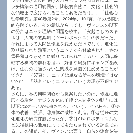
ッチ構築の適用範囲が、比較的自然に、文化・社会的
な領域まで広げられることもあるだろう」。『社会心
理学研究』第40巻第2号、2024年、101頁。その指摘は
的を射ている。その意味からしても、ヴィンスの以下
の発言はニッチ理解に問題を残す。「火起こしのスキ
ルは、人間の道具箱（ツールボックス）の要だった。
それによって人間は環境を変えただけでなく、進化に
割り振られた熱帯というニッチから解放された。他の
霊長類は今もそこに縛りつけられているが、人間は移
動する獲物の群れを追い、好きな場所にキャンプを設
け、住むのに適さない生態系を意図的に変えることが
できた」（57頁）。ニッチは単なる所与の環境ではな
いので、「熱帯というニッチ」という表現が不適切で
ある。
さらに、私の興味関心から提案したいのは、環境に適
応する場合、デジタル化の前後で人間身体の動向には
以下の2ケースが観察される、ということである。①身
体の改善・拡張、②身体の破壊・創造。①は従来の文
化進化の研究課題だったが、②はAIやロボティズムな
ど先端技術の進展によってもたらされている課題であ
る。この課題こそ、ヴィンスの言う「自らの運命を決