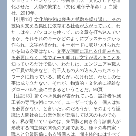
化させた―人類の繁栄と〈文化-遺伝子革命〉』白揚
社、2019年。
【引用13】
文化的技術は喪失と拡散を繰り返し、その
技術を支える集団に依存する社会が広がっていく
。わ
たしは今、パソコンを使ってこの文章を打ち込んでい
るが、それぞれのキーがどのようにプラスチックから
作られ、文字が描かれ、キーボードに取りつけられた
かを知る必要はない。
文字が画面に現れる仕組みも知
る必要はなく、指でキーを叩けば文字が現れることを
知っているだけで良い
。わたしは、エンジニアや職人
や工員や坑夫など、何千人もの人の込み入ったネット
ワークに頼っている。彼らがいなければ、わたしの仕
事は成り立たない。それが、物質的・文化的に複雑な
グローバル社会に生きるということだ。93頁
【注記13】驚くべき見解が書かれている。設計者や施
工者の専門技術について、ユーザーである一個人は知
る必要がない、と言いたいのだろうが、そのような認
識は人間社会に分業体制が登場して以来のものであ
る。私が驚いているのは、集団脳と向き合う諸個人が
形成する間主体的関係の欠如である。種々の専門家・
職人と分業関係にある諸個人は、間主体的にはすべて