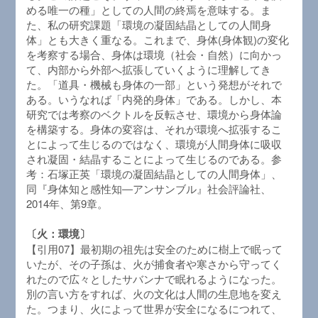
める唯一の種」としての人間の終焉を意味する。ま
た、私の研究課題「環境の凝固結晶としての人間身
体」とも大きく重なる。これまで、身体(身体観)の変化
を考察する場合、身体は環境（社会・自然）に向かっ
て、内部から外部へ拡張していくように理解してき
た。「道具・機械も身体の一部」という発想がそれで
ある。いうなれば「内発的身体」である。しかし、本
研究では考察のベクトルを反転させ、環境から身体論
を構築する。身体の変容は、それが環境へ拡張するこ
とによって生じるのではなく、環境が人間身体に吸収
され凝固・結晶することによって生じるのである。参
考：石塚正英「環境の凝固結晶としての人間身体」、
同『身体知と感性知―アンサンブル』社会評論社、
2014年、第9章。
〔火：環境〕
【引用07】最初期の祖先は安全のために樹上で眠って
いたが、その子孫は、火が捕食者や寒さから守ってく
れたので広々としたサバンナで眠れるようになった。
別の言い方をすれば、火の文化は人間の生息地を変え
た。つまり、火によって世界が安全になるにつれて、