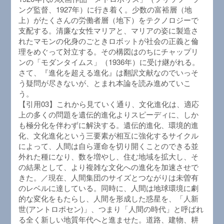
ング監督、1927年）に行き着く。少数の富裕層（地
上）がたくさんの労働者層（地下）をテクノロジーで
支配する。清廉な女性マリアと、マリアの姿に製造さ
れたマモンの化身のごときロボットが社会の正義と倫
理をめぐって対立する。その構図はのちにチャップリ
ンの「モダンタイムス」（1936年）に受け継がれる。
さて、『進化を超える進化』は翻訳文献なのでいっそ
う疑問が尽きないが、とまれ本論を読み進めていこ
う。
【引用03】これから見ていく通り、文化進化は、適応
上の多くの問題を遺伝的進化よりスピーディに、しか
も極分化を伴わずに解決する。遺伝的進化、環境的進
化、文化進化という三要素が相互に強化するサイクル
によって、人間は自ら運命を切り開くことのできる並
外れた種になり、数を増やし、住む地域を拡大し、そ
の結果として、より複雑な文化への進化を加速させで
きた。／現在、人間集団のサイズとつながりは未曽有
のレベルに達している。同時に、人間は地球環境に劇
的な変化をもたらし、人間を形成した惑星を、「人新
世(アントロポセン)」、つまり「人間の時代」と呼ばれ
る全く新しい地質年代へと進ませた。道路、建物、耕