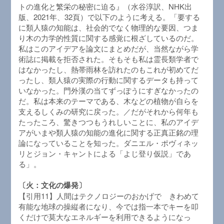
トの進化と繁栄の秘密に迫る』（水谷淳訳、NHK出
版、2021年、32頁）で以下のように考える。「要する
に類人猿の知能は、社会的でなく物理的な要因、つま
り木の力学的性質に関する感覚に根ざしているのだ。
私はこのアイデアを論文にまとめだが、当然ながら学
術誌に掲載を拒否された。そもそも私は霊長類学者で
はなかったし、熱帯雨林を訪れたのもこれが初めてだ
ったし、類人猿の実際の行動に関するデータも持って
いなかった。門外漢の当てずっぽうにすぎなかったの
だ。私は本来のテーマである、木などの植物が自らを
支えるしくみの研究に戻った。／だがそれから何年も
たったころ、驚きつつもうれしいことに、私のアイデ
アがいまや類人猿の知能の進化に関する正真正銘の理
論になっていることを知った。ダニエル・ポヴィネッ
リとジョン・キャントによる「よじ登り仮説」であ
る」。
〔火：文化の爆発〕
【引用11】人間はテクノロジーのおかげで きわめて
有能な地球の操縦者になり、今では指一本でキーを叩
くだけで莫大なエネルギーを利用できるようになっ