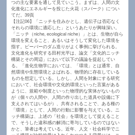
つの主な要素を通して見ていこう。まずは、人間の文
化進化にエネルギーを投じた火花（スパーク）につい
てだ。39頁
【注記06】「ニッチを住みかとし、遺伝子は否応なく
それらの環境に適応した」というあたりが興味深い。
「ニッチ（niche, ecological niche）」とは、生物が自ら
環境を変えること、あるいはそうして変化した環境を
指す。ビーバーのダム造りがよく事例に挙げられる。
文化進化を研究する田村光平は、論文「文化的ニッチ
構築とその周辺」において以下の議論を提起してい
る。「進化生物学においては、「環境」とは通常、自
然環境や生態環境とよばれる、物理的に存在している
ものを想定している。しかし、人間を対象にする研究
において、社会環境や文化的環境といった言葉がある
ように、規範や制度といった物理的な実体がないもの
が（個々の人間や、人間の作り出した道具や設備に下
支えされてはいるが）、共有されることで、ある種の
「環境」として、人間の行動に影響を与えている。ニ
ッチ構築は、上述の「社会」を環境として捉えること
で、そうした違和感の解消に寄与しているのではない
かと、筆者は考えている。近年、人文・社会科学でニ
ッチ構築が比較的受け入れられつつある背景には、ニ