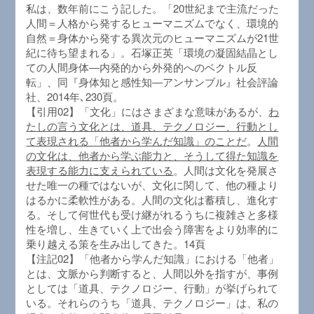
私は、数年前にこう記した。「20世紀まで主流だった
人間＝人格から発するヒューマニズムでなく、環境的
自然＝身体から発する異次元のヒューマニズムが21世
紀に待ち望まれる」。石塚正英「環境の凝固結晶とし
ての人間身体―内発的から外発的へのベクトル反
転」、同『身体知と感性知―アンサンブル』社会評論
社、2014年､230頁。
【引用02】「文化」にはさまざまな意味があるが、
わ
たしの言う文化とは、道具、テクノロジー、行動とし
て表現される「他者から学んだ知識」のことだ
。
人間
の文化は、他者から学ぶ能力と、そうして得た知識を
表現する能力に支えられている
。人間は文化を発展さ
せた唯一の種ではないが、文化に関して、他の種より
はるかに柔軟性がある。人間の文化は蓄積し、進化す
る。そして何世代も受け継がれるうちに複雑さと多様
性を増し、生きていく上で出会う障害をより効率的に
乗り越える策を生み出してきた。14頁
【注記02】「他者から学んだ知識」における「他者」
とは、文脈から判断すると、人間以外を指すが、事例
としては「道具、テクノロジー、行動」が挙げられて
いる。それらのうち「道具、テクノロジー」は、私の