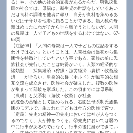
る）や、その他の社会的支援があるからだ。狩猟採集
民の社会では、母親は、新生児の世話をしているあい
だは食料の調達を他者に頼り、自分が食料を集めるあ
いだは子守りを他者に頼ることができる。類人猿の母
親はめったにわが子から手を離そうとしないが、
人間
の母親は一人で子どもの世話をするわけではない
。67-
68頁
【注記09】「人間の母親は一人で子どもの世話をする
わけではない」ということは、人間社会は当初から集
団性を特徴としていたという事である。家族の前に氏
族社会が先行したことは納得がいく。人類の経済的な
諸類型――採集経済→狩猟・漁労経済→農耕・牧畜経
済――がそろい、単発的な群（ホルド）が恒常的な相
互交流を成立させ、氏族社会が確立した。複数の氏族
が集まって部族を形成した。この頃までには母系制
（農耕）と父系制（遊牧・牧畜）が社会
的統合の基軸として認められる。右図は母系制氏族集
団のモデルで、生まれた子どもは母方の氏族で育つ。
〔定義〕先史の精神―①先史においては神が人をつく
るのでなく、人が神をつくる。②先史においては暦の
中に行事があるのではなく、行事の後に暦ができてい
く。③神の前で先史人は聖なる存在を実現（吐露）す