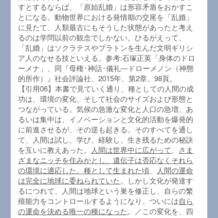
すとするならば、「原始乱婚」は形容矛盾をおかすこ
とになる。動物世界における発情期の交尾を「乱婚」
に見たて、人類最古にもそうした状態があったと考え
るのは学問以前の観念でしかない。ひるがえって、
「乱婚」はソクラテスやプラトンを生んだ文明ギリシ
ア人のなせる技といえる。参考:石塚正英「身体のドロ
ーメナ」、同『母権･神話･儀礼―ドローメノン（神態
的所作）』社会評論社、2015年、第2章、98頁。
【引用06】本書で見ていく通り、種としての人間の成
功は、環境の変化、そして社会のサイズおよび形態と
つながっている。気候の急激な変化と人口の急増、あ
るいは集中は、イノベーションと文化的活動を爆発的
に前進させるが、その逆も起きる。そのすべてを通し
て、人間は試し、学び、経験し、生き残るための秘訣
を互いに教えあった。
人間は世界中に広がって
、
さま
ざまなニッチを住みかとし、遺伝子は否応なくそれら
の環境に適応した。種として生まれた頃
、
人間の運命
は完全に地球に委ねられていた
。しかし文化が発達す
るにつれて、人間は地球という巣を修正し、自らの繁
殖能力をコントロールするようになり、ついには
自ら
の運命を決める唯一の種になった
。／この変化を、四