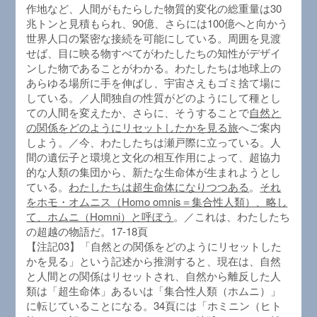
作地など、人間がもたらした物質的変化の総重量は30
兆トンと見積もられ、90億、さらには100億へと向かう
世界人口の緊密な接続を可能にしている。周囲を見渡
せば、目に映る物すべてがわたしたちの知性がデザイ
ンした物であることがわかる。わたしたちは地球上の
あらゆる場所に手を伸ばし、宇宙さえもゴミ捨て場に
している。／人間独自の性質がどのようにして種とし
ての人間を変えたか、さらに、そうすることで
自然と
の関係をどのようにリセットしたかを見る旅
へご案内
しよう。／今、わたしたちは瀬戸際に立っている。人
間の遺伝子と環境と文化の相互作用によって、超協力
的な人類の集団から、新たな生命体が生まれようとし
ている。
わたしたちは超生命体になりつつある
。
それ
をホモ・オムニス（Homo omnis＝集合性人類）、略し
て、ホムニ（Homni）と呼ぼう
。／これは、わたしたち
の超越の物語だ。17-18頁
【注記03】「自然との関係をどのようにリセットした
かを見る」という記述から推測すると、現在は、自然
と人間との関係はリセットされ、自然から離反した人
類は「超生命体」あるいは「集合性人類（ホムニ）」
に転じていることになる。34頁には「ホミニン（ヒト