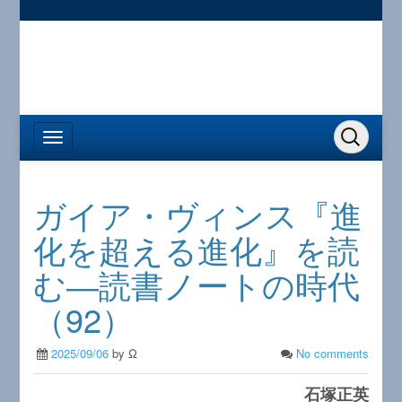
ガイア・ヴィンス『進
化を超える進化』を読
む―読書ノートの時代
（92）
2025/09/06
by Ω
No comments
石塚正英