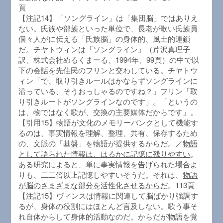
頁
【注記14】「ソングライン」は「集団脳」ではありえ
ない。氏族や部族といった単位で、長老が歌い氏族員
個々人がに伝える「氏族脳」の身体的、風土的連鎖
だ。チヤトウィンは『ソングライン』（芹沢真理子
訳、株式会社めるくまーる、1994年、99頁）の中で以
下の会話を先住民のフリンと交わしている。チヤトウ
ィン「で、取り引きルールはかならずソングラインに
沿っている、そうおっしゃるのですね？」フリン「取
り引きルートがソングラインなのです」。「というの
は、物ではなく歌が、交換の主要媒体だからです」。
【引用15】物語が文化のメモリーバンクとして機能す
るのは、事実情報を理解、整理、共有、保存するため
の、文脈の「基盤」を物語が提供するからだ。／
物語
として語られた情報は、はるかに記憶に残りやすい
。
ある研究によると、単に事実情報を告げられた場合よ
りも、二二倍以上記憶しやすいそうだ。それは、
物語
が脳のさまざまな部分を活性化させるからだ
。113頁
【注記15】ヴィンスは情報に関連して脳ばかり強調す
るが、身体の役割にはほとんど言及しない。歌う事そ
れ自体からして身体的活動なのだ。からだが物語を覚