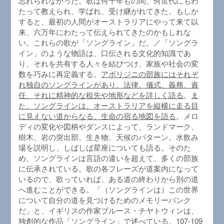
忘れられなかった。歌は何千年もの間、何世代にもわ
たって教えられ、学ばれ、受け継がれてきた。もしか
すると、最初の人間がオーストラリアにやって来て以
来、六万年にわたって伝えられてきたのかもしれな
い。これらの歌が「ソングライン」だ。／「ソングラ
イン」のような物語は、口伝される文化的知識であ
り、それを共有する人々を結びつけ、家族や社会の変
数を巧みに再定義する。
アボリジニの部族にはそれぞ
れ独自のソングラインがあり、法律、儀式、義務、責
任、それに精神的な租先や地形などを詳しく語る
。
ま
た、ソングラインは、オーストラリアを縦横に走る目
に見えない道からなる、生命の宿る地図を語る
。メロ
ディの変化や図柄やダンスによって、ランドマーク、
樹木、岩の突出部、生き物、天候のパターン、水飲み
場を説明し、しばしば星座についても語る。そのた
め、ソングラインは言語の違いを超えて、多くの部族
に伝承されている。歌の各フレーズが道案内になって
いるので、歌っていれば、ある道の終わりから別の道
へ進むことができる。「（ソングラインは）この世界
について自分の道を見つけるためのメモリーバンク
だ」と、イギリスの作家ブルース・チヤトウィンは、
独創的な作品「ソングライン」で述べている。107-109