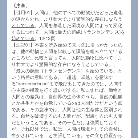
〔序章〕
【引用01】人間は、他のすべての動物がたどった進化
の道から外れ、
より壮大でより驚異的な存在になろう
としている
。人間を創造した環境が人間によって変化
するにつれて、
人間は最大の超絶(トランセンデンス)を
始めている
。12-13頁
【注記01】本書を読み始めて真っ先に引っかかったの
は、他の動物と人間を比較して議論を組み立てている
ところだ。比較と言っても、人間は動物に比べて「よ
り壮大でより驚異的な存在になろうとしている」、
「最大の超絶（トランセンデンス）を始めている」と
いう格差の意味である。「超越、卓越」を意味す
る“transcendence”まで飛び出してきたのでは、人間中
心主義の極致を行く思いがする。私にすれば、動物と
人間との差異は、自然界の生命体のうち、自然の配慮
とか共生とかを自覚しているのは人間だけだという点
である。その意味では、人間は他の生命体と区別され
る。自然を破壊するのも人間だが、配慮するのも人間
だということである。その一点だけは強調しておく
が、それ以外では、私は、人間は環境としての自然に
生かされている、と主張している。その立ち位置から