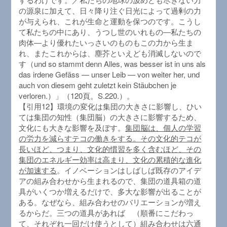
の源泉に加えて、日々降り注ぐ日光によって過剰の力
が与えられ、これが生命と運動を保つのです。こうし
て私たちの中にあり、うつし世のいれもの―私たちの
肉体―より優れたいっさいのものもこの力から生ま
れ、またこれからは、塵芥といえども消滅しないので
す（und so stammt denn Alles, was besser ist in uns als
das irdene Gefäss — unser Leib — von weiter her, und
auch von diesem geht zuletzt kein Stäubchen je
verloren.）」（120頁。S.220.）。
【引用12】環境の変化は集団の大きさに影響し、ひい
ては集団の知性（集団脳）の大きさに影響するため、
文化にも大きな影響を及ぼす。
集団脳は、個人の学習
の労力を減らすテコの働きをする。その文化的テコが
長いほど、つまり、文化的慣習を多く含むほど、その
集団のエネルギー効率は高まり、文化の累積的な進化
が加速する
。イノベーションはしばしば既存のアイデ
アの組み合わせから生まれるので、集団の道具箱の道
具がいくつか増えるだけで、多大な影響が出ることが
ある。なぜなら、組み合わせのバリエーションが増え
るからだ。三つの道具があれば （順番にこだわっ
て、それぞれ一回だけ使うとして）組み合わせは六通