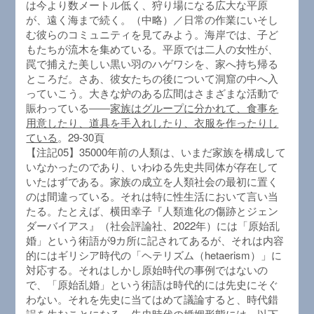
は今より数メートル低く、狩り場になる広大な平原
が、遠く海まで続く。（中略）／日常の作業にいそし
む彼らのコミュニティを見てみよう。海岸では、子ど
もたちが流木を集めている。平原では二人の女性が、
罠で捕えた美しい黒い羽のハゲワシを、家へ持ち帰る
ところだ。さあ、彼女たちの後について洞窟の中へ入
っていこう。大きな炉のある広間はさまざまな活動で
賑わっている――
家族はグループに分かれて、食事を
用意したり、道具を手入れしたり、衣服を作ったりし
ている
。29-30頁
【注記05】35000年前の人類は、いまだ家族を構成して
いなかったのであり、いわゆる先史共同体が存在して
いたはずである。家族の成立を人類社会の最初に置く
のは間違っている。それは特に性生活において言い当
たる。たとえば、横田幸子『人類進化の傷跡とジェン
ダーバイアス』（社会評論社、2022年）には「原始乱
婚」という術語が9カ所に記されてあるが、それは内容
的にはギリシア時代の「ヘテリズム（hetaerism）」に
対応する。それはしかし原始時代の事例ではないの
で、「原始乱婚」という術語は時代的には先史にそぐ
わない。それを先史に当てはめて議論すると、時代錯
誤を生むことになる。先史時代の婚姻形態には、以下