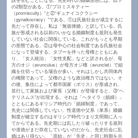
の2類型がある。①“プロミスキティー
（promiscuity）”と②“ギュナイコクラシー
（gynaikocracy）”である。①は氏族社会が成立するに
先だって存在し、私は「無規律婚」と訳している。氏
族が形成される以前のいかなる婚姻制度も規則も発生
していない社会に関係している。これがもっとも早期
の形態である。②は母中心の社会制度である氏族社会
になって登場する。タブーを伴った母権とともにあ
り、「女人統治」「女性支配」などと訳されるが、母
方のオジ（avunculus）が母方オジ権（avunclat）で組
織を仕切っている場合が多い。それはしかし共同体内
の権限であって、父権のような政治権力ではない。そ
の後、集住によって都市国家（ポリス）が形成され、
並行して家族および家長（父権）が登場すると、③“ヘ
テリスムス”が出現する。それは「ヘタイラ（娼婦）」
とともにあるギリシア時代の「娼婦制度」であって、
先史には関係していない。性道徳や父系（単系）婚姻
制度が確立するのはギリシア時代つまり文明期に入っ
てからである。先史期には乱したり破ったりする規則
や道徳がまだ存在していないのだから、先史社会に乱
婚はあり得ない。「原始」が「先史」と同じ時期を示