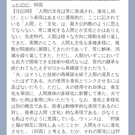
ったのだ
。50頁
【注記08】「人間の文化は常に形成され、進化し続
け」という表現はあまりに通俗的だ。ここに記されて
いる「人間」と「文化」は、最大公約数のように思え
てならない。常に進化する人間とか文化とかはありえ
ない。先史時代、人類は様々な方向に移動を繰り返し
てきた。実際のところ、人間も文化も多種多様に、複
数が関連的に展開してきたのであって、常に解体、消
滅を繰り返してきた。ただし、人類がいずこにおいて
も自力で開発できる技術や様式ならば、世代の継承を
絶たれてもたえずゼロから再構築できただろう。
「火」はそうした技術の再構築を経て人類の道具とな
ったはずである。火の使用を進化とリンクさせるには
及ばないだろう。ただし、火の使用それ自体は、食文
化を筆頭に、人間身体の多様化に影響して来た。火で
焼いた肉は食用に向いただろう。なお、進化と多様化
は別の概念である。前者は動物学的な表現であるのに
対し、後者は人間（文化）的な表現である。少なくと
も私はそのように意識している。ヴィンスは、「狩猟
と脳が相互に強化しあったことが、人間をさらに進化
させた」（53頁）と考える。だが、それの変化には狩