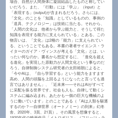
場合、自然が人間身体に凝固結晶したものと称してい
いだろう。また、「行動」には「学ぶ」（input）と
「表現する」(output)が含まれるだろう。さらには、
「文化」のことを「知識」としているものの、事例の
「道具、テクノロジー」は技術に当たる。それから、
「人間の文化は、他者から学ぶ能力と、そうして得た
知識を表現する能力に支えられている」とある。この
物言いは、「文化」は2種の「能力」に支えられてい
る、ということでもある。本書の著者サイエンス・ラ
イターのガイア・ヴィンスが考える「文化」とは、い
ったい何なのか。書名から想定するに、「進化を超え
る進化」を実現した原動力が人間文化という事なのだ
ろう。自律制御システム研究者の太田裕朗によると、
「今やAIは、『自ら学習する』という能力をますます
高め、人間の頭脳を上回るようになったと言っても過
言ではありません」、「近未来――それはAIがすべて
に采配を振る世界です。社会も人も、自律して動くシ
ステムに編み込まれ、あたかも一個の巨大な機械のよ
うに働いています」とのことである（『Alは人類を駆逐
するのか？―自律世界（オートノミー）の到来』幻冬
舎、2020年、3頁、21頁）。その風景を想像すると、
1920年代の映画作品「メトロポリス」（フリッツ・ラ