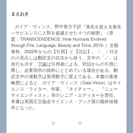
まえおき
ガイア・ヴィンス、野中香方子訳『進化を超える進化
―サピエンスに人類を超越させた４つの秘密』（原
題：TRANSCENDENCE: How Humans Evolved
through Fire, Language, Beauty and Time, 2019. ）文藝
春秋、2022年からの【引用】と【注記】。〔 〕付き
の小見出しは翻訳文の目次から拾う。文中の「／」は
改行を示す。
下線
は引用者による。対話からの引用に
際し、必要箇所の抜粋にとどめている場合がある。翻
訳文中の漢数字は算用数字に変えてある。本書の著者
略歴によると、ガイア・ヴィンス（Gaia Vince）はサイ
エンス・ライター、作家。『ネイチャー』、『ニュー
サイエンティスト』等のシニア・エディターを歴任。
本書は英国王立協会サイエンス・ブック賞の最終候補
作となった。
☆ ☆