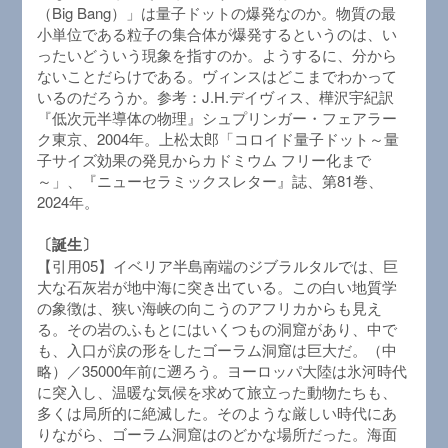
（Big Bang）」は量子ドットの爆発なのか。物質の最
小単位である粒子の集合体が爆発するというのは、い
ったいどういう現象を指すのか。ようするに、分から
ないことだらけである。ヴィンスはどこまでわかって
いるのだろうか。参考：J.H.デイヴィス、樺沢宇紀訳
『低次元半導体の物理』シュプリンガー・フェアラー
ク東京、2004年。上松太郎「コロイド量子ドット～量
子サイズ効果の発見からカドミウム フリー化まで
～」、『ニューセラミックスレター』誌、第81巻、
2024年。
〔誕生〕
【引用05】イベリア半島南端のジブラルタルでは、巨
大な石灰岩が地中海に突き出ている。この白い地質学
の象徴は、狭い海峡の向こうのアフリカからも見え
る。その岩のふもとにはいくつもの洞窟があり、中で
も、入口が涙の形をしたゴーラム洞窟は巨大だ。（中
略）／35000年前に遡ろう。ヨーロッパ大陸は氷河時代
に突入し、温暖な気候を求めて旅立った動物たちも、
多くは局所的に絶滅した。そのような厳しい時代にあ
りながら、ゴーラム洞窟はのどかな場所だった。海面