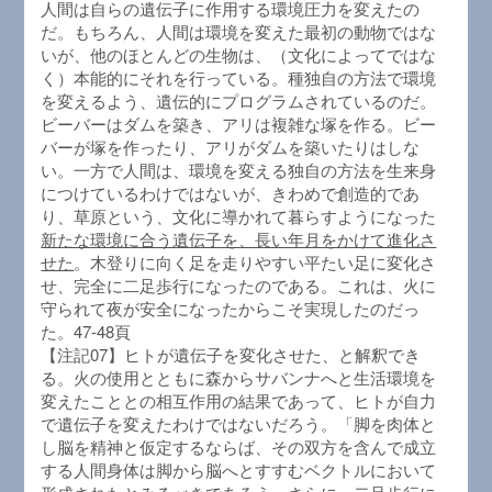
人間は自らの遺伝子に作用する環境圧力を変えたの
だ。もちろん、人間は環境を変えた最初の動物ではな
いが、他のほとんどの生物は、（文化によってではな
く）本能的にそれを行っている。種独自の方法で環境
を変えるよう、遺伝的にプログラムされているのだ。
ビーバーはダムを築き、アリは複雑な塚を作る。ビー
バーが塚を作ったり、アリがダムを築いたりはしな
い。一方で人間は、環境を変える独自の方法を生来身
につけているわけではないが、きわめで創造的であ
り、草原という、文化に導かれて暮らすようになった
新たな環境に合う遺伝子を、長い年月をかけて進化さ
せた
。木登りに向く足を走りやすい平たい足に変化さ
せ、完全に二足歩行になったのである。これは、火に
守られて夜が安全になったからこそ実現したのだっ
た。47-48頁
【注記07】ヒトが遺伝子を変化させた、と解釈でき
る。火の使用とともに森からサバンナへと生活環境を
変えたこととの相互作用の結果であって、ヒトが自力
で遺伝子を変えたわけではないだろう。「脚を肉体と
し脳を精神と仮定するならば、その双方を含んで成立
する人間身体は脚から脳へとすすむベクトルにおいて