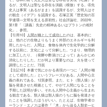
るが、文明人は聖なる存在を演戯（模倣）する。④先
史人は事実（あるがまま）を認識するが、文明人はそ
の観念（イデア）を認識する。石塚正英『歴史知の百
学連環―文明を支える原初性』社会評論社、2022年、
第1章「〔講義〕先史の精神あるいはプラトンの相対
化」、参照。
【引用10】
人間が種として成功した
のは、基本的に
は、他のどの生物よりもうまく外部のエネルギーを利
用したからだ。人間は、食物を体内で生化学的に分解
する以前に、文化によって分解した。つまり、物理的
に加工したり、（発酵や酢漬けによって）あらかじめ
消化したりした。だが何より重要なのは、火を使って
調理したことだ。73頁
【注記10】本書で気にかかる表現の一つに「人間が種
として成功した」というフレーズがある。人間中心主
義の表れである。12頁参照。また、ヒト（類人猿）が
脳を発達させた根拠として、やがて人間になることを
予期した説明が多い。それも人間中心主義から生まれ
る観念である。類人猿は類人猿のうちに脳を発達させ
たことを強調したほうがいい。たとえば、生物学者ロ
ーランド・エノスは著作『「木」から辿る人類史―ヒ