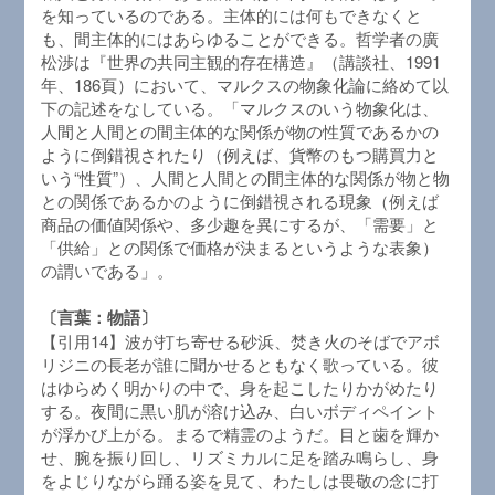
を知っているのである。主体的には何もできなくと
も、間主体的にはあらゆることができる。哲学者の廣
松渉は『世界の共同主観的存在構造』（講談社、1991
年、186頁）において、マルクスの物象化論に絡めて以
下の記述をなしている。「マルクスのいう物象化は、
人間と人間との間主体的な関係が物の性質であるかの
ように倒錯視されたり（例えば、貨幣のもつ購買力と
いう“性質”）、人間と人間との間主体的な関係が物と物
との関係であるかのように倒錯視される現象（例えば
商品の価値関係や、多少趣を異にするが、「需要」と
「供給」との関係で価格が決まるというような表象）
の謂いである」。
〔言葉：物語〕
【引用14】波が打ち寄せる砂浜、焚き火のそばでアボ
リジニの長老が誰に聞かせるともなく歌っている。彼
はゆらめく明かりの中で、身を起こしたりかがめたり
する。夜間に黒い肌が溶け込み、白いボディペイント
が浮かび上がる。まるで精霊のようだ。目と歯を輝か
せ、腕を振り回し、リズミカルに足を踏み鳴らし、身
をよじりながら踊る姿を見て、わたしは畏敬の念に打