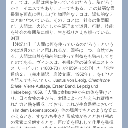
た。
では、人間は何を使っているのだろう
。
脳だろう
か？ イエスでもあり、ノーでもある
。
この貧弱な霊
長類を頂点に押し上げた物理的なテコは、認知的なテ
コと結びついている
。
そのテコとは、社会の集団脳
だ
。人間は、火起こしから調理まで道具、行動、技能
を社会の集団脳に頼り、生き残りさえも頼っている。
84頁
【注記11】「人間は何を使っているのだろう」という
のは道具のことと思われるが、回答は一つ、自然であ
る。人間は自然を独占的に使って利益をも独占してき
たのである。ヴィンスは、有機化学の確立者ユストゥ
ス･リービッヒ（1803-73）が1859年に公刊した『化学
通信２』（柏木肇訳、岩波文庫、1952年）。をぜひと
も読んでもらいたい。Justus von Liebig,
Chemische
Briefe
, Vierte Auflage, Erster Band, Leipzig und
Heidelberg, 1859.「人間は食物の中から肉体を受けと
り、日々食物の中から、太陽によって与えられ蓄積さ
れた力と熱を吸収しており、これが生命過程において
（im dem Lebensproceß）他の場所でもとのような姿に
かえるとき、すなわち生きた形成物がもとどおり初め
の元素に分解するとき、再び姿を現わして作用を発揮
するわけです。／私たちの地球の汲めども尽きない力