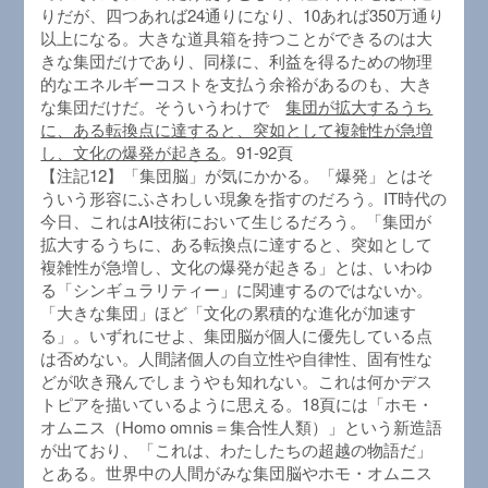
りだが、四つあれば24通りになり、10あれば350万通り
以上になる。大きな道具箱を持つことができるのは大
きな集団だけであり、同様に、利益を得るための物理
的なエネルギーコストを支払う余裕があるのも、大き
な集団だけだ。そういうわけで
集団が拡大するうち
に、ある転換点に達すると、突如として複雑性が急増
し、文化の爆発が起きる
。91-92頁
【注記12】「集団脳」が気にかかる。「爆発」とはそ
ういう形容にふさわしい現象を指すのだろう。IT時代の
今日、これはAI技術において生じるだろう。「集団が
拡大するうちに、ある転換点に達すると、突如として
複雑性が急増し、文化の爆発が起きる」とは、いわゆ
る「シンギュラリティー」に関連するのではないか。
「大きな集団」ほど「文化の累積的な進化が加速す
る」。いずれにせよ、集団脳が個人に優先している点
は否めない。人間諸個人の自立性や自律性、固有性な
どが吹き飛んでしまうやも知れない。これは何かデス
トピアを描いているように思える。18頁には「ホモ・
オムニス（Homo omnis＝集合性人類）」という新造語
が出ており、「これは、わたしたちの超越の物語だ」
とある。世界中の人間がみな集団脳やホモ・オムニス