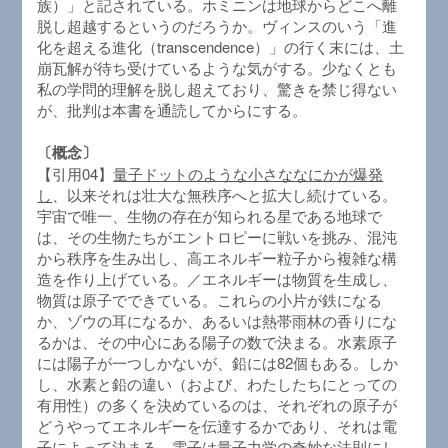
族）」と記されている。ホミニンは地球からどこへ離
脱し超越するというのだろうか。ヴィンスのいう「進
化を超える進化（transcendence）」の行く末には、土
崩瓦解が待ち受けているような気がする。少なくとも
私の学問的理解を脱し超えており、驚きを禁じ得ない
が、批判は本書を通読してからにする。
〔概念〕
【引用04】
量子ドットのような小さななにかが爆発
し
、以来それは壮大な無秩序へと拡大し続けている。
宇宙で唯一、生物の存在が知られる星である地球で
は、その生物たちがエントロピーに戦いを挑み、混沌
から秩序を生み出し、高エネルギー粒子から複雑な構
造を作り上げている。／エネルギーは物質を生成し、
物質は原子でできている。これらの小片が鉄になる
か、ゾウの耳になるか、あるいは熱帯雨林の香りにな
るかは、その中心にある陽子の数で決まる。水素原子
には陽子が一つしかないが、鉛には82個もある。しか
し、水素と鉛の違い（および、わたしたちにとっての
有用性）の多くを決めているのは、それぞれの原子が
どうやってエネルギーを伝達するかであり、それは電
子によって決まる。
電子は量子力学の奇妙な法則にし