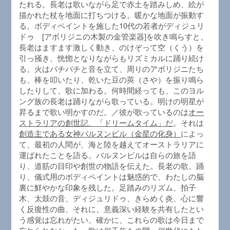
たれる。長老は歌いながら足で赤土を踏みしめ、絵が
描かれた杖を地面に打ちつける。暖かな地面が振動す
る。ボディペイントを施した10代の若者がディジュリ
ドゥ [アボリジニの木製の金管楽器]を吹き鳴らすと、
長老はますます激しく動き、のけぞって空（くう）を
引っ掻き、恍惚となりながらもリズミカルに踊り続け
る。火はパチパチと音を立て、周りのアボリジニたち
も、棒を叩いたり、乾いた豆の莢（さや）を振り鳴ら
したりして、歌に加わる。何時間経っても、このヨル
ング族の長老は踊りながら歌っている。明けの明星が
昇るまで歌い明かすのだ。／彼が歌っているのは
オー
ストラリアの創世記、「ドリームタイム」だ
。それは
創造主である女神バルヌンビル（金星の化身）
によっ
て、最初の人間が、海と陸を越えてオーストラリアに
運ばれたことを語る。バルヌンビルは自らの旅を語
り、道筋の目印や創世の物語を伝えた。長老の歌、踊
り、儀式用のボディペイントは魅惑的で、わたしの脳
裏に鮮やかな印象を残した。足踏みのリズム、拍子
木、太鼓の音、ディジュリドゥ、きらめく炎、心に響
く反復性の曲、それに、意義深い経験を共有したとい
う感覚は忘れがたい。確かに、これらの歌は今日まで