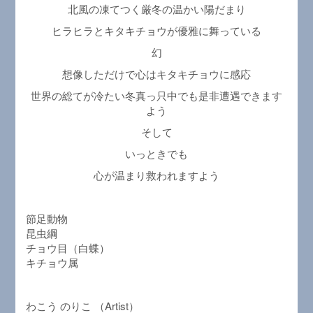
北風の凍てつく厳冬の温かい陽だまり
ヒラヒラとキタキチョウが優雅に舞っている
幻
想像しただけで心はキタキチョウに感応
世界の総てが冷たい冬真っ只中でも是非遭遇できます
よう
そして
いっときでも
心が温まり救われますよう
節足動物
昆虫綱
チョウ目（白蝶）
キチョウ属
わこう のりこ （Artist）