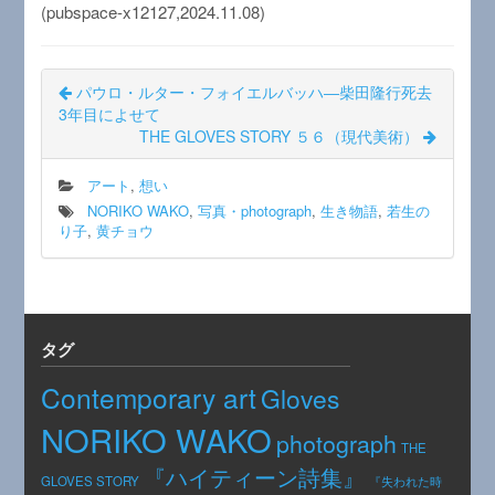
(pubspace-x12127,2024.11.08)
パウロ・ルター・フォイエルバッハ―柴田隆行死去
3年目によせて
THE GLOVES STORY ５６（現代美術）
アート
,
想い
NORIKO WAKO
,
写真・photograph
,
生き物語
,
若生の
り子
,
黄チョウ
タグ
Contemporary art
Gloves
NORIKO WAKO
photograph
THE
『ハイティーン詩集』
GLOVES STORY
『失われた時