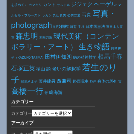
ヘーゲル
ジジェク
カント
カマキリ
を求めて』
サルトル
マ
写真・
写真
公共交通
ルセル・プルースト
ラカン
丸山眞男
photograph
日本国憲法
戦後国権
手袋
東日本大震
所有
森忠明
現代美術（コンテン
災
無限判断
生き物語
ポラリー・アート）
田島和
相馬千春
田村伊知朗
病の精神哲学
子（KAZUKO TAJIMA)
若生のり
石塚正英
老いの解釈学
積山 諭
子
西兼司
藤井建男
路面電車
身体の所有
身体
蒲地きよ子
雪
高橋一行
鳴海游
鬱
カテゴリー
カテゴリー
アーカイブ