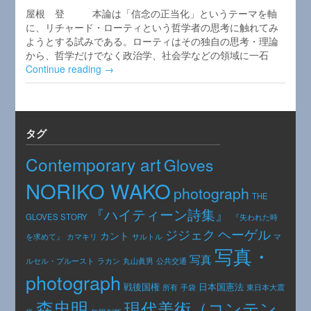
屋根 登 本論は「信念の正当化」というテーマを軸
に、リチャード・ローティという哲学者の思考に触れてみ
ようとする試みである。ローティはその独自の思考・理論
から、哲学だけでなく政治学、社会学などの領域に一石
Continue reading →
タグ
Contemporary art
Gloves
NORIKO WAKO
photograph
THE
『ハイティーン詩集』
GLOVES STORY
『失われた時
ヘーゲル
ジジェク
カント
カマキリ
を求めて』
サルトル
マ
写真・
写真
公共交通
ルセル・プルースト
ラカン
丸山眞男
photograph
日本国憲法
戦後国権
手袋
東日本大震
所有
森忠明
現代美術（コンテン