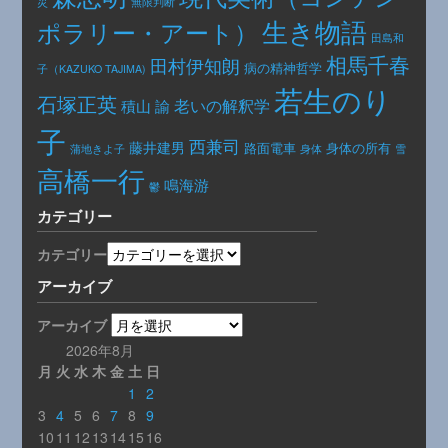
災
無限判断
生き物語
ポラリー・アート）
田島和
相馬千春
田村伊知朗
病の精神哲学
子（KAZUKO TAJIMA)
若生のり
石塚正英
老いの解釈学
積山 諭
子
西兼司
藤井建男
路面電車
身体の所有
身体
蒲地きよ子
雪
高橋一行
鳴海游
鬱
カテゴリー
カテゴリー
アーカイブ
アーカイブ
2026年8月
月
火
水
木
金
土
日
1
2
3
4
5
6
7
8
9
10
11
12
13
14
15
16