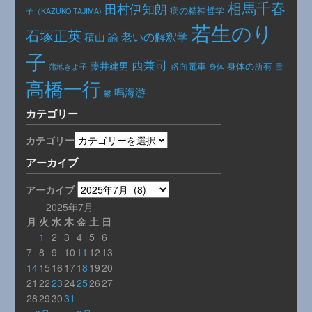
相馬千春
田村伊知朗
病の精神哲学
子（KAZUKO TAJIMA)
若生のり
石塚正英
老いの解釈学
積山 諭
子
西兼司
藤井建男
路面電車
身体の所有
身体
蒲地きよ子
雪
高橋一行
鳴海游
鬱
カテゴリー
カテゴリー
アーカイブ
アーカイブ
2025年7月
月
火
水
木
金
土
日
1
2
3
4
5
6
7
8
9
10
11
12
13
14
15
16
17
18
19
20
21
22
23
24
25
26
27
28
29
30
31