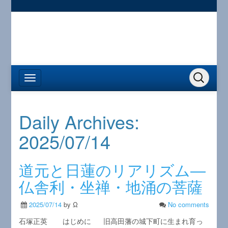
Daily Archives:
2025/07/14
道元と日蓮のリアリズム―
仏舎利・坐禅・地涌の菩薩
2025/07/14
by Ω
No comments
石塚正英 はじめに 旧高田藩の城下町に生まれ育っ