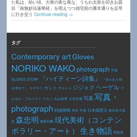
た私は、幼い頃、大寒の夜な夜な、うちわ太鼓を叩きお題
目「南無妙法蓮華経」を唱えつつ拙宅前の雁木通りを足早
に行き交う
Continue reading →
タグ
Contemporary art
Gloves
NORIKO WAKO
photograph
THE
『ハイティーン詩集』
GLOVES STORY
『失われた時
ヘーゲル
ジジェク
カント
カマキリ
を求めて』
サルトル
マ
写真・
写真
公共交通
ルセル・プルースト
ラカン
丸山眞男
photograph
日本国憲法
戦後国権
手袋
東日本大震
所有
森忠明
現代美術（コンテン
災
無限判断
生き物語
ポラリー・アート）
田島和