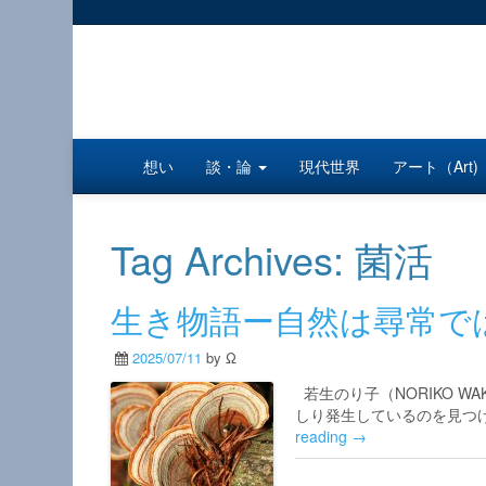
想い
談・論
現代世界
アート（Art)
Tag Archives:
菌活
生き物語ー自然は尋常で
2025/07/11
by Ω
若生のり子（NORIKO 
しり発生しているのを見つ
reading →