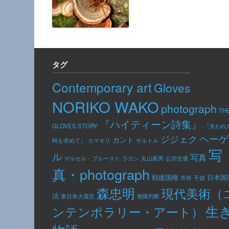
タグ
Contemporary art
Gloves
NORIKO WAKO
photograph
TH
『ハイティーン詩集』
GLOVES STORY
『失われ
ヘーゲ
ジジェク
カント
カマキリ
時を求めて』
サルトル
写
ル
写真
公共交通
マルセル・プルースト
ラカン
丸山眞男
真・photograph
日本国
戦後国権
手袋
所有
森忠明
現代美術（
法
東日本大震災
無限判断
生
ンテンポラリー・アート）