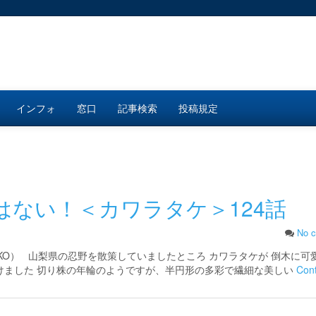
インフォ
窓口
記事検索
投稿規定
はない！＜カワラタケ＞124話
No 
WAKO） 山梨県の忍野を散策していましたところ カワラタケが 倒木に可
けました 切り株の年輪のようですが、半円形の多彩で繊細な美しい
Con