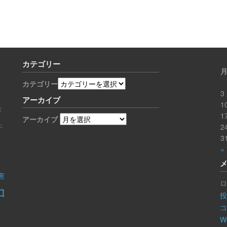
カテゴリー
カテゴリー
3
アーカイブ
1
E
1
アーカイブ
た
2
3
«
憲
ロ
コ
き
W