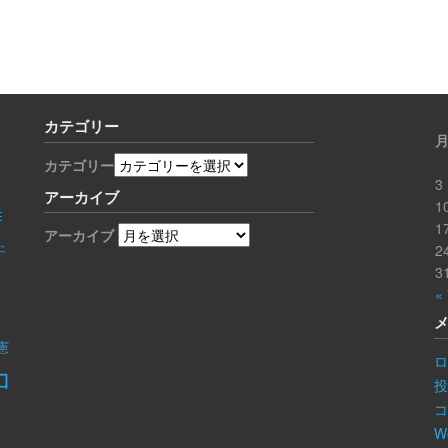
カテゴリー
カテゴリー
3
アーカイブ
1
E
1
アーカイブ
た
2
3
«
憲
ロ
コ
き
W