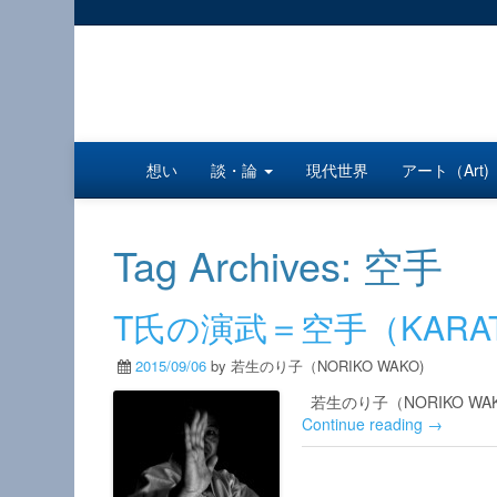
想い
談・論
現代世界
アート（Art)
Tag Archives:
空手
T氏の演武＝空手（KARAT
2015/09/06
by 若生のり子（NORIKO WAKO)
若生のり子（NORIKO WAKO
Continue reading →