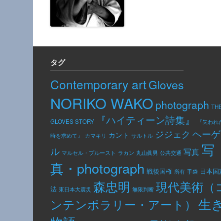
タグ
Contemporary art
Gloves
NORIKO WAKO
photograph
TH
『ハイティーン詩集』
GLOVES STORY
『失われ
ヘーゲ
ジジェク
カント
カマキリ
時を求めて』
サルトル
写
ル
写真
公共交通
マルセル・プルースト
ラカン
丸山眞男
真・photograph
日本国
戦後国権
手袋
所有
森忠明
現代美術（
法
東日本大震災
無限判断
生
ンテンポラリー・アート）