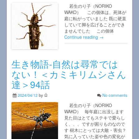
若生のり子（NORIKO
WAKO） この個体は、死体が
庭に転がっていました 既に硬直
していて脚を広げることができ
ませんでした この個体
Continue reading →
生き物語‐自然は尋常では
ない！＜カミキリムシさん
達＞94話
2024/04/12
by Ω
No comments
若生のり子（NORIKO
WAKO） 毎年庭に出没します
見た目はとてもステキで愛らし
く、、、ですが困りものなので
す 樹木にとっては大敵・害虫？
気に入っていた姿や色の変化が