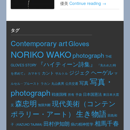
優美
Continue reading →
タグ
Contemporary art
Gloves
NORIKO WAKO
photograph
THE
『ハイティーン詩集』
GLOVES STORY
『失われた時
ヘーゲル
ジジェク
カント
カマキリ
を求めて』
サルトル
マ
写真・
写真
公共交通
ルセル・プルースト
ラカン
丸山眞男
photograph
日本国憲法
戦後国権
手袋
東日本大震
所有
森忠明
現代美術（コンテン
災
無限判断
生き物語
ポラリー・アート）
田島和
相馬千春
田村伊知朗
病の精神哲学
子（KAZUKO TAJIMA)