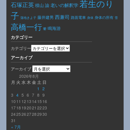
若生のり
石塚正英
老いの解釈学
積山 諭
子
西兼司
藤井建男
路面電車
身体の所有
身体
蒲地きよ子
雪
高橋一行
鳴海游
鬱
カテゴリー
カテゴリー
アーカイブ
アーカイブ
2026年8月
月
火
水
木
金
土
日
1
2
3
4
5
6
7
8
9
10
11
12
13
14
15
16
17
18
19
20
21
22
23
24
25
26
27
28
29
30
31
« 7月